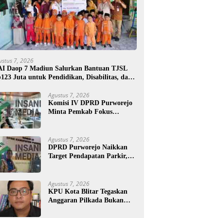
ustus 7, 2026
I Daop 7 Madiun Salurkan Bantuan TJSL
123 Juta untuk Pendidikan, Disabilitas, dan
daya
Agustus 7, 2026
Komisi IV DPRD Purworejo
Minta Pemkab Fokus
Tingkatkan Layanan
Kesehatan dan Susun Peta
Kemiskinan
Agustus 7, 2026
DPRD Purworejo Naikkan
Target Pendapatan Parkir,
Komisi III Soroti Rayon
Berpendapatan Rendah
Agustus 7, 2026
KPU Kota Blitar Tegaskan
Anggaran Pilkada Bukan
Hanya untuk KPU tapi Juga
Bawaslu