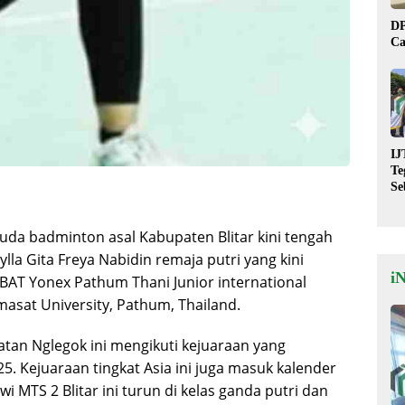
DP
Ca
IJ
Te
Se
De
St
uda badminton asal Kabupaten Blitar kini tengah
ylla Gita Freya Nabidin remaja putri yang kini
i
 BAT Yonex Pathum Thani Junior international
asat University, Pathum, Thailand.
tan Nglegok ini mengikuti kejuaraan yang
. Kejuaraan tingkat Asia ini juga masuk kalender
 MTS 2 Blitar ini turun di kelas ganda putri dan