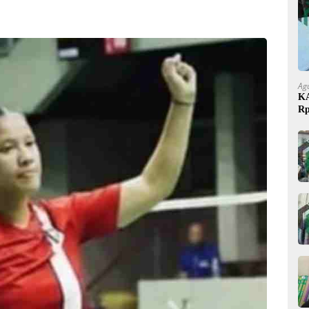
Ag
KA
Rp
Bu