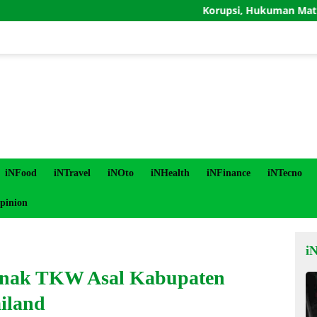
Korupsi, Hukuman Mati, dan Batas
iNFood
iNTravel
iNOto
iNHealth
iNFinance
iNTecno
pinion
i
 Anak TKW Asal Kabupaten
ailand