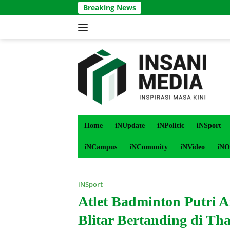
Langsung
Breaking News
ke
konten
Home
iNUpdate
iNPolitic
iNSport
iNCampus
iNComunity
iNVideo
iNO
iNSport
Atlet Badminton Putri
Blitar Bertanding di Th