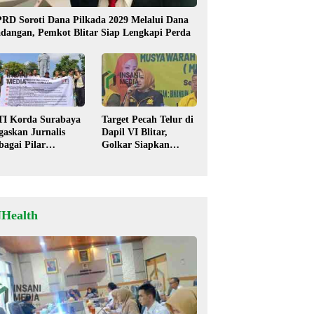
RD Soroti Dana Pilkada 2029 Melalui Dana
dangan, Pemkot Blitar Siap Lengkapi Perda
TI Korda Surabaya
Target Pecah Telur di
gaskan Jurnalis
Dapil VI Blitar,
bagai Pilar
Golkar Siapkan
mokrasi, Tolak
Strategi Kolaborasi
igma “Londo Ireng”
‘Desa hingga Pusat’!
NHealth