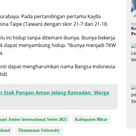
a Surabaya. Pada pertandingan pertama Kaylla
a Taipe (Taiwan) dengan skor 21-7 dan 21-18.
Ag
Ko
Pe
lu ini hidup tanpa ditemani ibunya. Ibunya bekerja
Mi
tuk dapat menyambung hidup. “Ibunya menjadi TKW
a.
anti dapat mengharumkan nama Bangsa Indonesia
id)
an Stok Pangan Aman Jelang Ramadan, Warga
ni Junior international Series 2025
Kabupaten Blitar
iland
Thammasat University