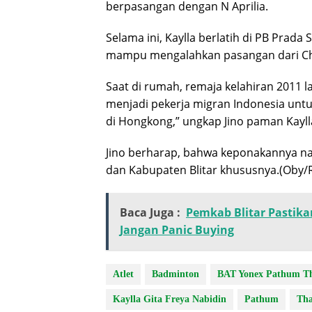
berpasangan dengan N Aprilia.
Selama ini, Kaylla berlatih di PB Prad
mampu mengalahkan pasangan dari Chin
Saat di rumah, remaja kelahiran 2011 la
menjadi pekerja migran Indonesia un
di Hongkong,” ungkap Jino paman Kayll
Jino berharap, bahwa keponakannya n
dan Kabupaten Blitar khususnya.(Oby/R
Baca Juga :
Pemkab Blitar Pastik
Jangan Panic Buying
Atlet
Badminton
BAT Yonex Pathum Tha
Kaylla Gita Freya Nabidin
Pathum
Tha