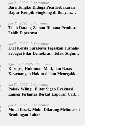
Juli 31, 2026
0 Komentar
1
Bara Tungku Diduga Picu Kebakaran
Dapur Keripik Singkong di Buayan,
Kebumen
Juli 31, 2026
0 Komentar
2
Telah Datang Zaman Dimana Pendusta
Lebih Dipercaya
Juli 31, 2026
0 Komentar
3
IJTI Korda Surabaya Tegaskan Jurnalis
Sebagai Pilar Demokrasi, Tolak Stigma
“Londo Ireng”
Agustus 7, 2026
0 Komentar
4
Korupsi, Hukuman Mati, dan Batas
Kewenangan Hakim dalam Menegakkan
Keadilan
Juli 31, 2026
0 Komentar
5
Polsek Wlingi, Blitar Sigap Evakuasi
Lansia Terlantar Berkat Laporan Call
Center 110
Juli 31, 2026
0 Komentar
6
Mulai Besok, Mobil Dilarang Melintas di
Bendungan Lahor