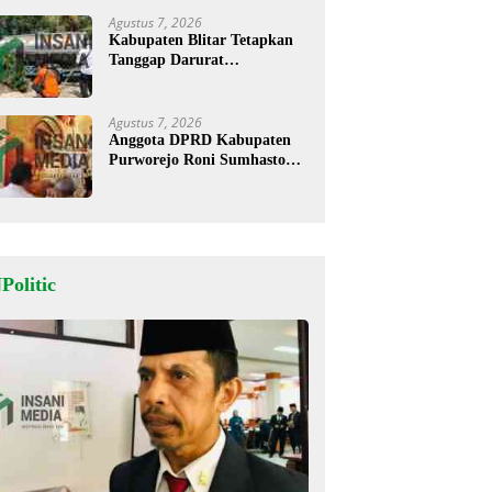
Agustus 7, 2026
Kabupaten Blitar Tetapkan
Tanggap Darurat
Kekeringan, BPBD Salurkan
Air Bersih
Agustus 7, 2026
Anggota DPRD Kabupaten
Purworejo Roni Sumhastomo
Ajak Warga Perkuat
Kerukunan dan Persatuan
Politic