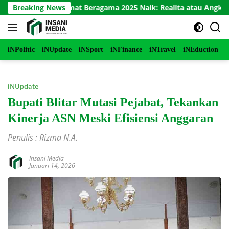
Langsung
erukunan Umat Beragama 2025 Naik: Realita atau Angka?
Breaking News
ke
konten
iNPolitic
iNUpdate
iNSport
iNFinance
iNTravel
iNEduction
i
iNUpdate
Bupati Blitar Mutasi Pejabat, Tekankan
Kinerja ASN Meski Efisiensi Anggaran
Penulis : Rizma N.A.
Insani Media
Januari 14, 2026