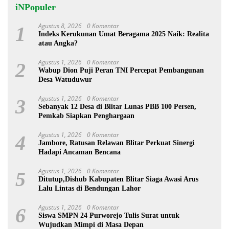
iNPopuler
Agustus 8, 2026
0 Komentar
1
Indeks Kerukunan Umat Beragama 2025 Naik: Realita
atau Angka?
Agustus 1, 2026
0 Komentar
2
Wabup Dion Puji Peran TNI Percepat Pembangunan
Desa Watuduwur
Agustus 1, 2026
0 Komentar
3
Sebanyak 12 Desa di Blitar Lunas PBB 100 Persen,
Pemkab Siapkan Penghargaan
Agustus 1, 2026
0 Komentar
4
Jambore, Ratusan Relawan Blitar Perkuat Sinergi
Hadapi Ancaman Bencana
Agustus 1, 2026
0 Komentar
5
Ditutup,Dishub Kabupaten Blitar Siaga Awasi Arus
Lalu Lintas di Bendungan Lahor
Agustus 1, 2026
0 Komentar
6
Siswa SMPN 24 Purworejo Tulis Surat untuk
Wujudkan Mimpi di Masa Depan