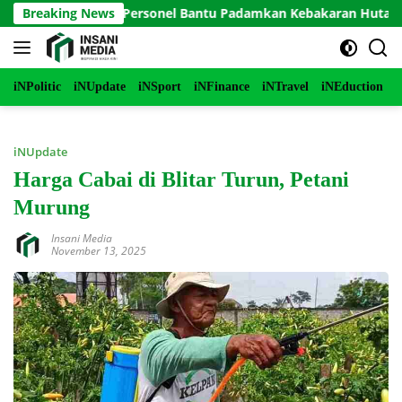
Langsung
o Terjunkan Personel Bantu Padamkan Kebakaran Hutan di Gunu
Breaking News
ke
konten
iNPolitic
iNUpdate
iNSport
iNFinance
iNTravel
iNEduction
i
iNUpdate
Harga Cabai di Blitar Turun, Petani
Murung
Insani Media
November 13, 2025