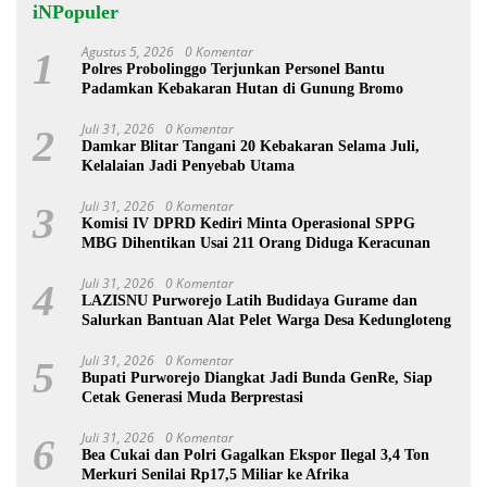
iNPopuler
Agustus 5, 2026
0 Komentar
1
Polres Probolinggo Terjunkan Personel Bantu
Padamkan Kebakaran Hutan di Gunung Bromo
Juli 31, 2026
0 Komentar
2
Damkar Blitar Tangani 20 Kebakaran Selama Juli,
Kelalaian Jadi Penyebab Utama
Juli 31, 2026
0 Komentar
3
Komisi IV DPRD Kediri Minta Operasional SPPG
MBG Dihentikan Usai 211 Orang Diduga Keracunan
Juli 31, 2026
0 Komentar
4
LAZISNU Purworejo Latih Budidaya Gurame dan
Salurkan Bantuan Alat Pelet Warga Desa Kedungloteng
Juli 31, 2026
0 Komentar
5
Bupati Purworejo Diangkat Jadi Bunda GenRe, Siap
Cetak Generasi Muda Berprestasi
Juli 31, 2026
0 Komentar
6
Bea Cukai dan Polri Gagalkan Ekspor Ilegal 3,4 Ton
Merkuri Senilai Rp17,5 Miliar ke Afrika