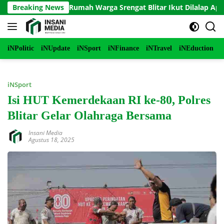
Langsung
Terbakar, Rumah Warga Srengat Blitar Ikut Dilalap Api, Segini K
Breaking News
ke
konten
iNPolitic
iNUpdate
iNSport
iNFinance
iNTravel
iNEduction
i
iNSport
Isi HUT Kemerdekaan RI ke-80, Polres
Blitar Gelar Olahraga Bersama
Insani Media
Agustus 18, 2025