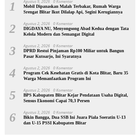
Agustus 9, 2026
0 Komentar
1
Mobil Dipanaskan Malah Terbakar, Rumah Warga
Srengat Blitar Ikut Dilalap Api, Segini Kerugiannya
Agustus 2, 2026
0 Komentar
2
DIGDAYA NU, Menyongsong Abad Kedua dengan Tata
Kelola Modern dan Semangat Digital
Agustus 2, 2026
0 Komentar
3
DPRD Restui Pinjaman Rp100 Miliar untuk Bangun
Pasar Kutoarjo, Ini Syaratnya
Agustus 2, 2026
0 Komentar
4
Program Cek Kesehatan Gratis di Kota Blitar, Baru 35
Warga Memanfaatkan Program Ini
Agustus 2, 2026
0 Komentar
5
BPS Kabupaten Blitar Kejar Pendataan Usaha Digital,
Sensus Ekonomi Capai 70,3 Persen
Agustus 3, 2026
0 Komentar
6
Bikin Bangga, Dua SSB Ini Juara Piala Soeratin U-13
dan U-15 PSSI Kabupaten Blitar