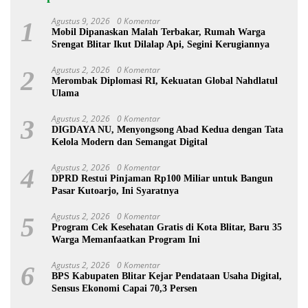
Agustus 9, 2026
0 Komentar
1
Mobil Dipanaskan Malah Terbakar, Rumah Warga
Srengat Blitar Ikut Dilalap Api, Segini Kerugiannya
Agustus 2, 2026
0 Komentar
2
Merombak Diplomasi RI, Kekuatan Global Nahdlatul
Ulama
Agustus 2, 2026
0 Komentar
3
DIGDAYA NU, Menyongsong Abad Kedua dengan Tata
Kelola Modern dan Semangat Digital
Agustus 2, 2026
0 Komentar
4
DPRD Restui Pinjaman Rp100 Miliar untuk Bangun
Pasar Kutoarjo, Ini Syaratnya
Agustus 2, 2026
0 Komentar
5
Program Cek Kesehatan Gratis di Kota Blitar, Baru 35
Warga Memanfaatkan Program Ini
Agustus 2, 2026
0 Komentar
6
BPS Kabupaten Blitar Kejar Pendataan Usaha Digital,
Sensus Ekonomi Capai 70,3 Persen