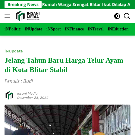
Langsung
erbakar, Rumah Warga Srengat Blitar Ikut Dilalap Api, Segini Ke
Breaking News
ke
konten
iNPolitic
iNUpdate
iNSport
iNFinance
iNTravel
iNEduction
i
iNUpdate
Jelang Tahun Baru Harga Telur Ayam
di Kota Blitar Stabil
Penulis : Budi
Insani Media
Desember 28, 2025