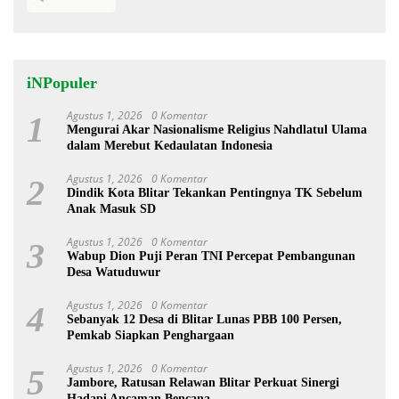
iNPopuler
Agustus 1, 2026
0 Komentar
1
Mengurai Akar Nasionalisme Religius Nahdlatul Ulama
dalam Merebut Kedaulatan Indonesia
Agustus 1, 2026
0 Komentar
2
Dindik Kota Blitar Tekankan Pentingnya TK Sebelum
Anak Masuk SD
Agustus 1, 2026
0 Komentar
3
Wabup Dion Puji Peran TNI Percepat Pembangunan
Desa Watuduwur
Agustus 1, 2026
0 Komentar
4
Sebanyak 12 Desa di Blitar Lunas PBB 100 Persen,
Pemkab Siapkan Penghargaan
Agustus 1, 2026
0 Komentar
5
Jambore, Ratusan Relawan Blitar Perkuat Sinergi
Hadapi Ancaman Bencana