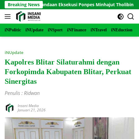
Langsung
ukan Penundaan Eksekusi Ponpes Minhajut Tholibin
Breaking News
Pe
ke
konten
iNPolitic
iNUpdate
iNSport
iNFinance
iNTravel
iNEduction
i
iNUpdate
Kapolres Blitar Silaturahmi dengan
Forkopimda Kabupaten Blitar, Perkuat
Sinergitas
Penulis : Ridwan
Insani Media
Januari 21, 2026