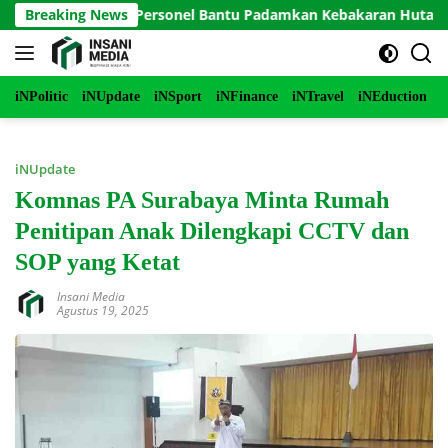
Langsung
o Terjunkan Personel Bantu Padamkan Kebakaran Hutan di Gunu
Breaking News
ke
konten
iNPolitic
iNUpdate
iNSport
iNFinance
iNTravel
iNEduction
i
iNUpdate
Komnas PA Surabaya Minta Rumah
Penitipan Anak Dilengkapi CCTV dan
SOP yang Ketat
Insani Media
Agustus 19, 2025