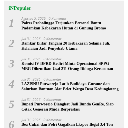
iNPopuler
Agustus 5, 2026
0 Komentar
1
Polres Probolinggo Terjunkan Personel Bantu
Padamkan Kebakaran Hutan di Gunung Bromo
Juli 31, 2026
0 Komentar
2
Damkar Blitar Tangani 20 Kebakaran Selama Juli,
Kelalaian Jadi Penyebab Utama
Juli 31, 2026
0 Komentar
3
Komisi IV DPRD Kediri Minta Operasional SPPG
MBG Dihentikan Usai 211 Orang Diduga Keracunan
Juli 31, 2026
0 Komentar
4
LAZISNU Purworejo Latih Budidaya Gurame dan
Salurkan Bantuan Alat Pelet Warga Desa Kedungloteng
Juli 31, 2026
0 Komentar
5
Bupati Purworejo Diangkat Jadi Bunda GenRe, Siap
Cetak Generasi Muda Berprestasi
Juli 31, 2026
0 Komentar
6
Bea Cukai dan Polri Gagalkan Ekspor Ilegal 3,4 Ton