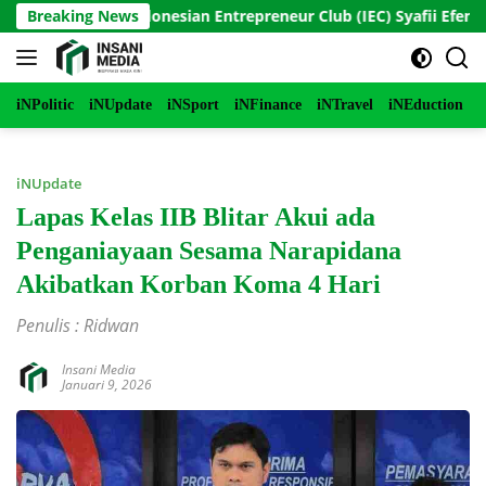
Langsung
Founder Indonesian Entrepreneur Club (IEC) Syafii Efendi Tanta
Breaking News
ke
konten
iNPolitic
iNUpdate
iNSport
iNFinance
iNTravel
iNEduction
i
iNUpdate
Lapas Kelas IIB Blitar Akui ada
Penganiayaan Sesama Narapidana
Akibatkan Korban Koma 4 Hari
Penulis : Ridwan
Insani Media
Januari 9, 2026