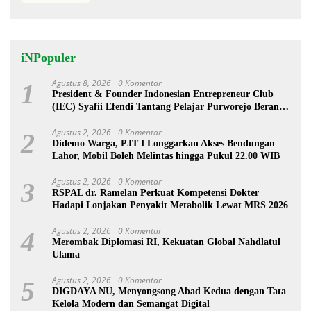
iNPopuler
Agustus 8, 2026
0 Komentar
1
President & Founder Indonesian Entrepreneur Club
(IEC) Syafii Efendi Tantang Pelajar Purworejo Berani
Jadi Pengusaha bukan PNS
Agustus 2, 2026
0 Komentar
2
Didemo Warga, PJT I Longgarkan Akses Bendungan
Lahor, Mobil Boleh Melintas hingga Pukul 22.00 WIB
Agustus 2, 2026
0 Komentar
3
RSPAL dr. Ramelan Perkuat Kompetensi Dokter
Hadapi Lonjakan Penyakit Metabolik Lewat MRS 2026
Agustus 2, 2026
0 Komentar
4
Merombak Diplomasi RI, Kekuatan Global Nahdlatul
Ulama
Agustus 2, 2026
0 Komentar
5
DIGDAYA NU, Menyongsong Abad Kedua dengan Tata
Kelola Modern dan Semangat Digital