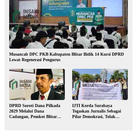
Musancab DPC PKB Kabupaten Blitar Bidik 14 Kursi DPRD
Lewat Regenerasi Pengurus
DPRD Soroti Dana Pilkada
IJTI Korda Surabaya
2029 Melalui Dana
Tegaskan Jurnalis Sebagai
Cadangan, Pemkot Blitar
Pilar Demokrasi, Tolak
Siap Lengkapi Perda
Stigma “Londo Ireng”