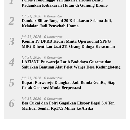
1
Polres Probolinggo Terjunkan Personel Bantu
Padamkan Kebakaran Hutan di Gunung Bromo
Juli 31, 2026
0 Komentar
2
Damkar Blitar Tangani 20 Kebakaran Selama Juli,
Kelalaian Jadi Penyebab Utama
Juli 31, 2026
0 Komentar
3
Komisi IV DPRD Kediri Minta Operasional SPPG
MBG Dihentikan Usai 211 Orang Diduga Keracunan
Juli 31, 2026
0 Komentar
4
LAZISNU Purworejo Latih Budidaya Gurame dan
Salurkan Bantuan Alat Pelet Warga Desa Kedungloteng
Juli 31, 2026
0 Komentar
5
Bupati Purworejo Diangkat Jadi Bunda GenRe, Siap
Cetak Generasi Muda Berprestasi
Juli 31, 2026
0 Komentar
6
Bea Cukai dan Polri Gagalkan Ekspor Ilegal 3,4 Ton
Merkuri Senilai Rp17,5 Miliar ke Afrika