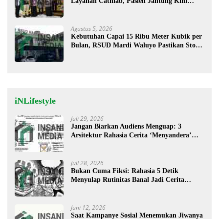
Layanan Cathlab, Pasien Jantung Kini
Lebih Mudah Berobat
Agustus 5, 2026
Kebutuhan Capai 15 Ribu Meter Kubik per
Bulan, RSUD Mardi Waluyo Pastikan Stok
Oksigen Aman untuk Pelayanan Pasien
iNLifestyle
Juli 29, 2026
Jangan Biarkan Audiens Menguap: 3
Arsitektur Rahasia Cerita ‘Menyandera’
Perhatian
Juli 28, 2026
Bukan Cuma Fiksi: Rahasia 5 Detik
Menyulap Rutinitas Banal Jadi Cerita
Menggugah
Juni 12, 2026
Saat Kampanye Sosial Menemukan Jiwanya