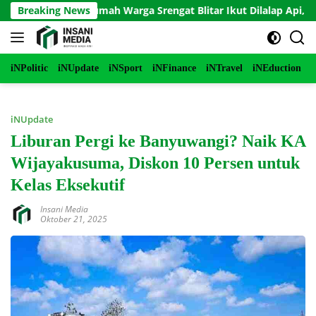
Langsung
akar, Rumah Warga Srengat Blitar Ikut Dilalap Api, Segini Keru
Breaking News
ke
konten
iNPolitic
iNUpdate
iNSport
iNFinance
iNTravel
iNEduction
i
iNUpdate
Liburan Pergi ke Banyuwangi? Naik KA
Wijayakusuma, Diskon 10 Persen untuk
Kelas Eksekutif
Insani Media
Oktober 21, 2025