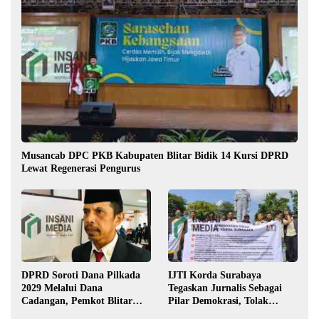
Musancab DPC PKB Kabupaten Blitar Bidik 14 Kursi DPRD
Lewat Regenerasi Pengurus
DPRD Soroti Dana Pilkada
IJTI Korda Surabaya
2029 Melalui Dana
Tegaskan Jurnalis Sebagai
Cadangan, Pemkot Blitar
Pilar Demokrasi, Tolak
Siap Lengkapi Perda
Stigma “Londo Ireng”