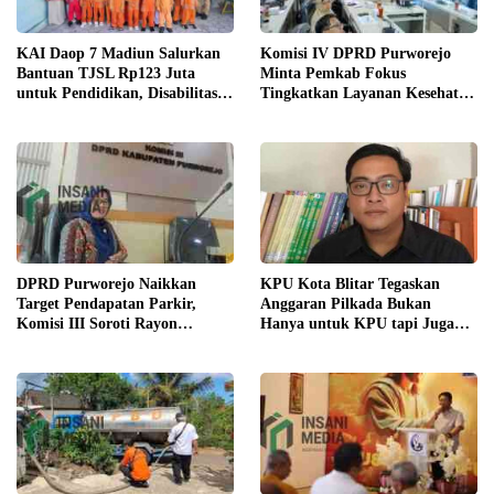
Komisi IV DPRD Purworejo
KAI Daop 7 Madiun Salurkan
Minta Pemkab Fokus
Bantuan TJSL Rp123 Juta
Tingkatkan Layanan Kesehatan
untuk Pendidikan, Disabilitas,
dan Susun Peta Kemiskinan
dan Budaya
DPRD Purworejo Naikkan
KPU Kota Blitar Tegaskan
Target Pendapatan Parkir,
Anggaran Pilkada Bukan
Komisi III Soroti Rayon
Hanya untuk KPU tapi Juga
Berpendapatan Rendah
Bawaslu