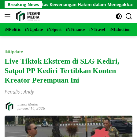
Langsung
ti, dan Batas Kewenangan Hakim dalam Menegakkan Keadilan
Breaking News
ke
konten
iNPolitic
iNUpdate
iNSport
iNFinance
iNTravel
iNEduction
i
iNUpdate
Live Tiktok Ekstrem di SLG Kediri,
Satpol PP Kediri Tertibkan Konten
Kreator Perempuan Ini
Penulis : Andy
Insani Media
Januari 14, 2026