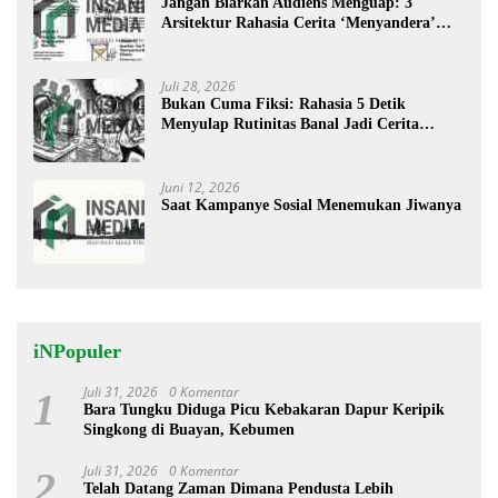
Jangan Biarkan Audiens Menguap: 3
Arsitektur Rahasia Cerita ‘Menyandera’
Perhatian
Juli 28, 2026
Bukan Cuma Fiksi: Rahasia 5 Detik
Menyulap Rutinitas Banal Jadi Cerita
Menggugah
Juni 12, 2026
Saat Kampanye Sosial Menemukan Jiwanya
iNPopuler
Juli 31, 2026
0 Komentar
1
Bara Tungku Diduga Picu Kebakaran Dapur Keripik
Singkong di Buayan, Kebumen
Juli 31, 2026
0 Komentar
2
Telah Datang Zaman Dimana Pendusta Lebih