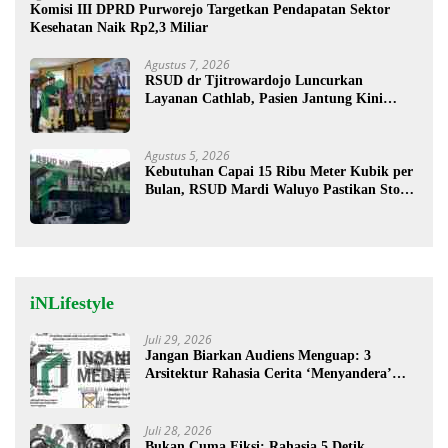
Komisi III DPRD Purworejo Targetkan Pendapatan Sektor
Kesehatan Naik Rp2,3 Miliar
Agustus 7, 2026
RSUD dr Tjitrowardojo Luncurkan
Layanan Cathlab, Pasien Jantung Kini
Lebih Mudah Berobat
Agustus 5, 2026
Kebutuhan Capai 15 Ribu Meter Kubik per
Bulan, RSUD Mardi Waluyo Pastikan Stok
Oksigen Aman untuk Pelayanan Pasien
iNLifestyle
Juli 29, 2026
Jangan Biarkan Audiens Menguap: 3
Arsitektur Rahasia Cerita ‘Menyandera’
Perhatian
Juli 28, 2026
Bukan Cuma Fiksi: Rahasia 5 Detik