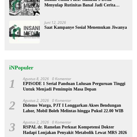
Menyulap Rutinitas Banal Jadi Cerita
Menggugah
Juni 12, 2026
Saat Kampanye Sosial Menemukan Jiwanya
iNPopuler
Agustus 8, 2026
0 Komentar
1
EPISODE 1 Serial Panduan Lulusan Perguruan Tinggi
Untuk Menjadi Pemimpin Masa Depan
Agustus 2, 2026
0 Komentar
2
Didemo Warga, PJT I Longgarkan Akses Bendungan
Lahor, Mobil Boleh Melintas hingga Pukul 22.00 WIB
Agustus 2, 2026
0 Komentar
3
RSPAL dr. Ramelan Perkuat Kompetensi Dokter
Hadapi Lonjakan Penyakit Metabolik Lewat MRS 2026