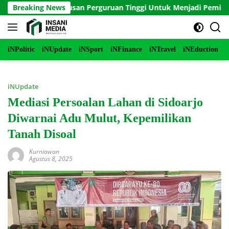
Langsung
Panduan Lulusan Perguruan Tinggi Untuk Menjadi Pemimpin Masa
Breaking News
ke
konten
iNPolitic
iNUpdate
iNSport
iNFinance
iNTravel
iNEduction
i
iNUpdate
Mediasi Persoalan Lahan di Sidoarjo
Diwarnai Adu Mulut, Kepemilikan
Tanah Disoal
Kurniawan
Agustus 8, 2025