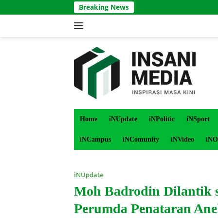
Langsung
Breaking News
ke
konten
Home
iNUpdate
iNPolitic
iNSport
iNCampus
iNComunity
iNVideo
iNO
iNUpdate
Moh Badrodin Dilantik
Perumda Penataran Ane