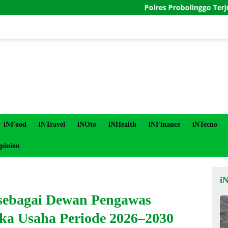
Polres Probolinggo Terjunkan Pe
iNFood
iNTravel
iNOto
iNHealth
iNFinance
iNTecno
pinion
i
 sebagai Dewan Pengawas
ka Usaha Periode 2026–2030