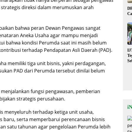
iharapkan tidak hanya berperan sebagai pengawas
ra strategis direksi dalam merumuskan arah
DP
Ca
paikan bahwa peran Dewan Pengawas sangat
enataran Aneka Usaha agar mampu menjadi
ui bahwa kondisi Perumda saat ini masih belum
ontribusi terhadap Pendapatan Asli Daerah (PAD).
IJ
Te
Se
a memiliki tiga unit bisnis, yakni perdagangan,
De
ukan PAD dari Perumda tersebut dinilai belum
St
n menjalankan fungsi pengawasan, pemberian
bijakan strategis perusahaan.
i
is menyeluruh terhadap ketiga unit usaha,
s baru, serta memperbarui perencanaan bisnis
ran satu tahunan agar pengelolaan Perumda lebih