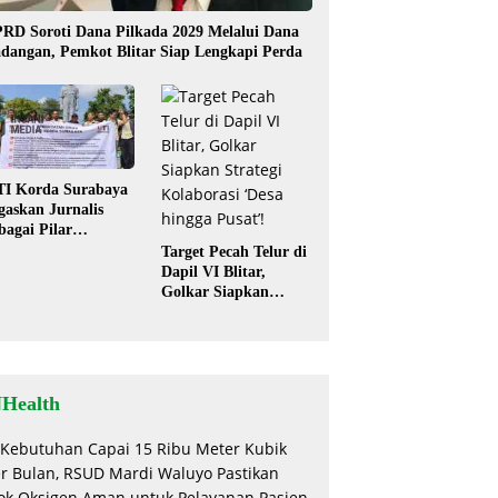
RD Soroti Dana Pilkada 2029 Melalui Dana
dangan, Pemkot Blitar Siap Lengkapi Perda
TI Korda Surabaya
gaskan Jurnalis
bagai Pilar
mokrasi, Tolak
Target Pecah Telur di
igma “Londo Ireng”
Dapil VI Blitar,
Golkar Siapkan
Strategi Kolaborasi
‘Desa hingga Pusat’!
NHealth