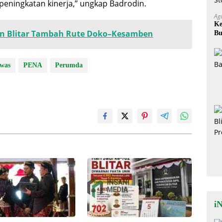
 peningkatan kinerja,” ungkap Badrodin.
Ag
Ke
en Blitar Tambah Rute Doko–Kesamben
Bu
Ok
awas
PENA
Perumda
iN