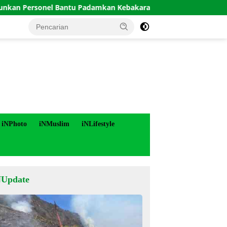
rsonel Bantu Padamkan Kebakaran Hutan di Gunung Bromo
iNPhoto
iNMuslim
iNLifestyle
NUpdate