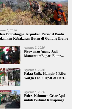
ustus 5, 2026
lres Probolinggo Terjunkan Personel Bantu
damkan Kebakaran Hutan di Gunung Bromo
Agustus 5, 2026
Pisowanan Agung Jadi
MomentumBupati Blitar
Rijanto Tegaskan
Pembangunan untuk
Kesejahteraan Warga
Agustus 5, 2026
Fakta Unik, Hampir 5 Ribu
Warga Lahir Tepat di Hari
Jadi Blitar, Tertua Berusia
108 Tahun
Agustus 5, 2026
Polres Kebumen Gelar Apel
untuk Perkuat Kesiapsiagaan
Hadapi Ancaman Karhutla
di Musim Kemarau