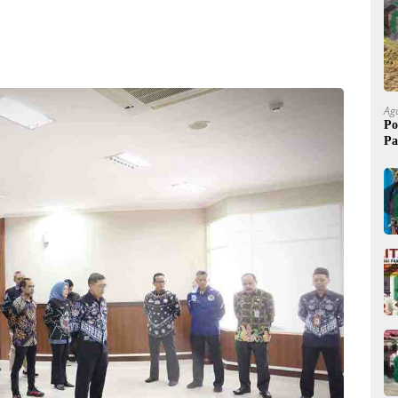
Ag
Po
Pa