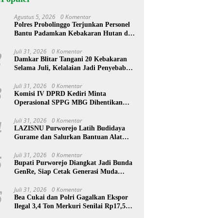
Agustus 5, 2026
0 Komentar
1
Polres Probolinggo Terjunkan Personel
Bantu Padamkan Kebakaran Hutan di
Gunung Bromo
Juli 31, 2026
0 Komentar
2
Damkar Blitar Tangani 20 Kebakaran
Selama Juli, Kelalaian Jadi Penyebab
Utama
Juli 31, 2026
0 Komentar
3
Komisi IV DPRD Kediri Minta
Operasional SPPG MBG Dihentikan
Usai 211 Orang Diduga Keracunan
Juli 31, 2026
0 Komentar
4
LAZISNU Purworejo Latih Budidaya
Gurame dan Salurkan Bantuan Alat
Pelet Warga Desa Kedungloteng
Juli 31, 2026
0 Komentar
5
Bupati Purworejo Diangkat Jadi Bunda
GenRe, Siap Cetak Generasi Muda
Berprestasi
Juli 31, 2026
0 Komentar
6
Bea Cukai dan Polri Gagalkan Ekspor
Ilegal 3,4 Ton Merkuri Senilai Rp17,5
Miliar ke Afrika