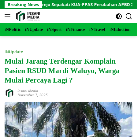
Langsung
pati Purworejo Sepakati KUA-PPAS Perubahan APBD 2026
Breaking News
ke
konten
iNPolitic
iNUpdate
iNSport
iNFinance
iNTravel
iNEduction
i
iNUpdate
Mulai Jarang Terdengar Komplain
Pasien RSUD Mardi Waluyo, Warga
Mulai Percaya Lagi ?
Insani Media
November 7, 2025