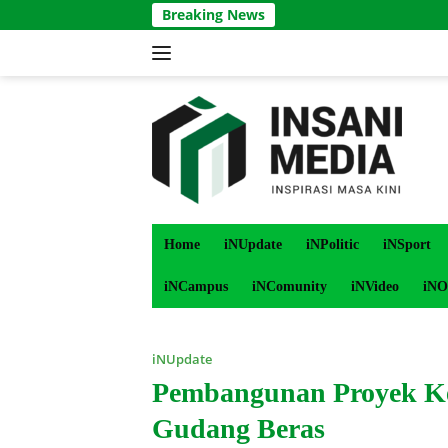
Langsung
Breaking News
ke
konten
Home
iNUpdate
iNPolitic
iNSport
iNCampus
iNComunity
iNVideo
iNO
iNUpdate
Pembangunan Proyek Ke
Gudang Beras