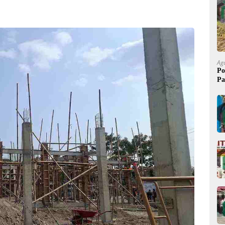
Ag
Po
Pa