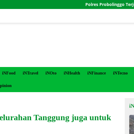
Polres Probolinggo Terjunkan Per
iNFood
iNTravel
iNOto
iNHealth
iNFinance
iNTecno
pinion
i
lurahan Tanggung juga untuk