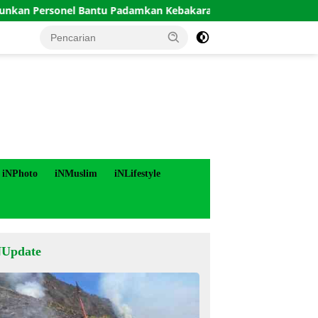
sonel Bantu Padamkan Kebakaran Hutan di Gunung Bromo
iNPhoto
iNMuslim
iNLifestyle
NUpdate