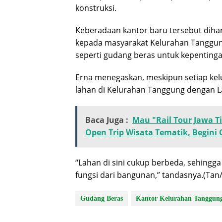
konstruksi.
Keberadaan kantor baru tersebut diha
kepada masyarakat Kelurahan Tanggung
seperti gudang beras untuk kepenting
Erna menegaskan, meskipun setiap kel
lahan di Kelurahan Tanggung dengan L
Baca Juga :
Mau "Rail Tour Jawa T
Open Trip Wisata Tematik, Begini
“Lahan di sini cukup berbeda, sehingga
fungsi dari bangunan,” tandasnya.(Tan/
Gudang Beras
Kantor Kelurahan Tanggun