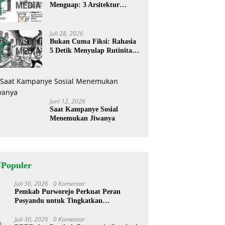
Menguap: 3 Arsitektur
Rahasia Cerita ‘Menyandera’
Perhatian
Juli 28, 2026
Bukan Cuma Fiksi: Rahasia
5 Detik Menyulap Rutinitas
Banal Jadi Cerita
Menggugah
Juni 12, 2026
Saat Kampanye Sosial
Menemukan Jiwanya
NPopuler
Juli 30, 2026
0 Komentar
1
Pemkab Purworejo Perkuat Peran
Posyandu untuk Tingkatkan
Kesejahteraan Warga
Juli 30, 2026
0 Komentar