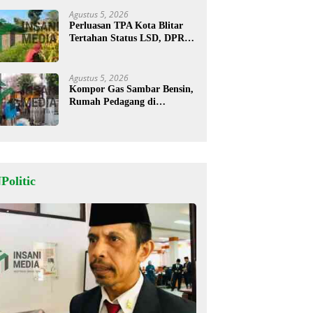
Agustus 5, 2026
Perluasan TPA Kota Blitar
Tertahan Status LSD, DPRD
Minta Kajian Dimatangkan
Agustus 5, 2026
Kompor Gas Sambar Bensin,
Rumah Pedagang di
Kesamben Ludes Terbakar, 3
Orang Terluka
Politic