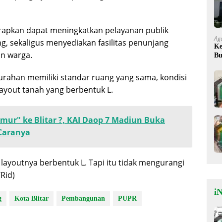
rapkan dapat meningkatkan pelayanan publik
Ag
, sekaligus menyediakan fasilitas penunjang
Ke
an warga.
Bu
Ok
urahan memiliki standar ruang yang sama, kondisi
ayout tanah yang berbentuk L.
imur" ke Blitar ?, KAI Daop 7 Madiun Buka
 Caranya
 layoutnya berbentuk L. Tapi itu tidak mengurangi
Rid)
iN
g
Kota Blitar
Pembangunan
PUPR