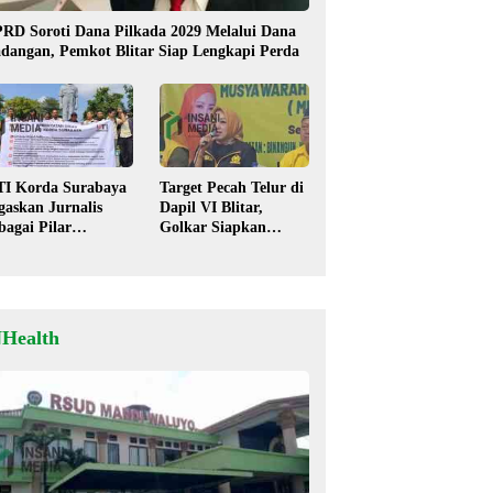
RD Soroti Dana Pilkada 2029 Melalui Dana
dangan, Pemkot Blitar Siap Lengkapi Perda
TI Korda Surabaya
Target Pecah Telur di
gaskan Jurnalis
Dapil VI Blitar,
bagai Pilar
Golkar Siapkan
mokrasi, Tolak
Strategi Kolaborasi
igma “Londo Ireng”
‘Desa hingga Pusat’!
NHealth