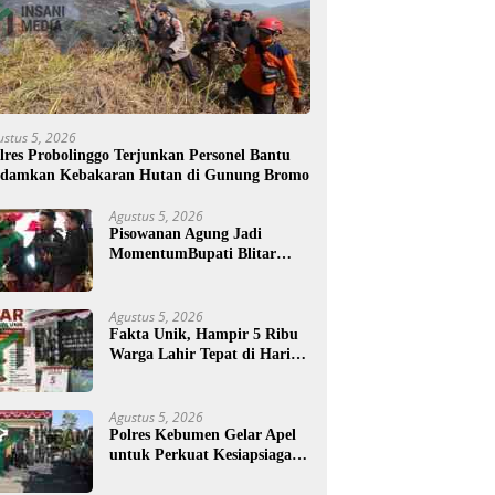
ustus 5, 2026
lres Probolinggo Terjunkan Personel Bantu
damkan Kebakaran Hutan di Gunung Bromo
Agustus 5, 2026
Pisowanan Agung Jadi
MomentumBupati Blitar
Rijanto Tegaskan
Pembangunan untuk
Kesejahteraan Warga
Agustus 5, 2026
Fakta Unik, Hampir 5 Ribu
Warga Lahir Tepat di Hari
Jadi Blitar, Tertua Berusia
108 Tahun
Agustus 5, 2026
Polres Kebumen Gelar Apel
untuk Perkuat Kesiapsiagaan
Hadapi Ancaman Karhutla
di Musim Kemarau