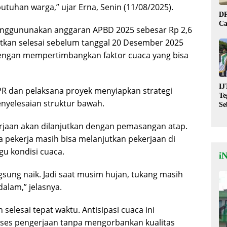
tuhan warga,” ujar Erna, Senin (11/08/2025).
DP
Ca
nggununakan anggaran APBD 2025 sebesar Rp 2,6
getkan selesai sebelum tanggal 20 Desember 2025
dengan mempertimbangkan faktor cuaca yang bisa
IJ
PR dan pelaksana proyek menyiapkan strategi
Te
nyelesaian struktur bawah.
Se
De
St
rjaan akan dilanjutkan dengan pemasangan atap.
a pekerja masih bisa melanjutkan pekerjaan di
u kondisi cuaca.
i
ngsung naik. Jadi saat musim hujan, tukang masih
alam,” jelasnya.
elesai tepat waktu. Antisipasi cuaca ini
es pengerjaan tanpa mengorbankan kualitas