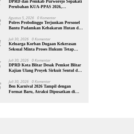
2
DPRD dan Pemkab Purworejo Sepakati
Perubahan KUA-PPAS 2026,
Pendapatan Daerah Naik Rp25,7 Miliar
Agustus 5, 2026
0 Komentar
3
Polres Probolinggo Terjunkan Personel
Bantu Padamkan Kebakaran Hutan di
Gunung Bromo
Juli 30, 2026
0 Komentar
4
Keluarga Korban Dugaan Kekerasan
Seksual Minta Proses Hukum Tetap
Berlanjut, Korban Jalani Rehabilitasi
Juli 30, 2026
0 Komentar
5
DPRD Kota Blitar Desak Pemkot Blitar
Kajian Ulang Proyek Sirkuit Sentul dan
Pengelolaan Sampah
Juli 30, 2026
0 Komentar
6
Ben Karnival 2026 Tampil dengan
Format Baru, Atraksi Dipusatkan di
Start dan Finish