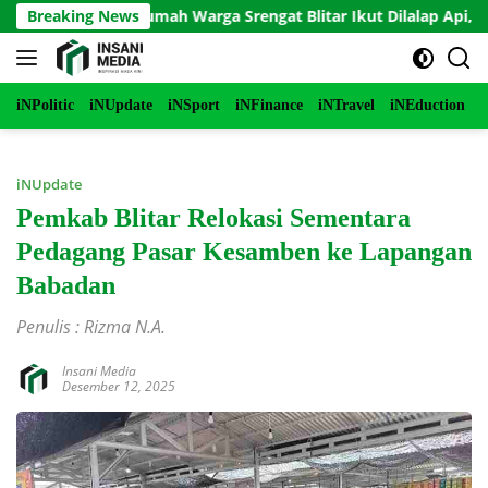
Langsung
bakar, Rumah Warga Srengat Blitar Ikut Dilalap Api, Segini Keru
Breaking News
ke
konten
iNPolitic
iNUpdate
iNSport
iNFinance
iNTravel
iNEduction
i
iNUpdate
Pemkab Blitar Relokasi Sementara
Pedagang Pasar Kesamben ke Lapangan
Babadan
Penulis : Rizma N.A.
Insani Media
Desember 12, 2025