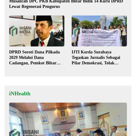
Musancab DPC PKB Kabupaten Blitar Bidik 14 Kursi DPRD
Lewat Regenerasi Pengurus
DPRD Soroti Dana Pilkada
IJTI Korda Surabaya
2029 Melalui Dana
Tegaskan Jurnalis Sebagai
Cadangan, Pemkot Blitar
Pilar Demokrasi, Tolak
Siap Lengkapi Perda
Stigma “Londo Ireng”
iNHealth