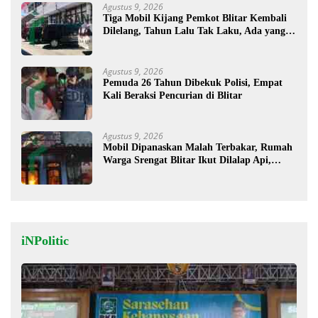
Agustus 9, 2026
Tiga Mobil Kijang Pemkot Blitar Kembali
Dilelang, Tahun Lalu Tak Laku, Ada yang
Mau ?
Agustus 9, 2026
Pemuda 26 Tahun Dibekuk Polisi, Empat
Kali Beraksi Pencurian di Blitar
Agustus 9, 2026
Mobil Dipanaskan Malah Terbakar, Rumah
Warga Srengat Blitar Ikut Dilalap Api,
Segini Kerugiannya
iNPolitic