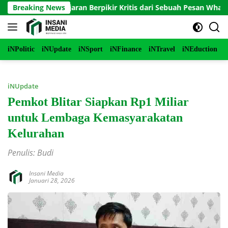
Langsung
Ajaib Pelajaran Berpikir Kritis dari Sebuah Pesan WhatsApp
Breaking News
ke
konten
iNPolitic
iNUpdate
iNSport
iNFinance
iNTravel
iNEduction
i
iNUpdate
Pemkot Blitar Siapkan Rp1 Miliar
untuk Lembaga Kemasyarakatan
Kelurahan
Penulis: Budi
Insani Media
Januari 28, 2026