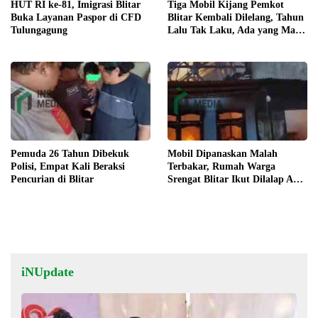
HUT RI ke-81, Imigrasi Blitar
Tiga Mobil Kijang Pemkot
Buka Layanan Paspor di CFD
Blitar Kembali Dilelang, Tahun
Tulungagung
Lalu Tak Laku, Ada yang Mau
?
Pemuda 26 Tahun Dibekuk
Mobil Dipanaskan Malah
Polisi, Empat Kali Beraksi
Terbakar, Rumah Warga
Pencurian di Blitar
Srengat Blitar Ikut Dilalap Api,
Segini Kerugiannya
iNUpdate