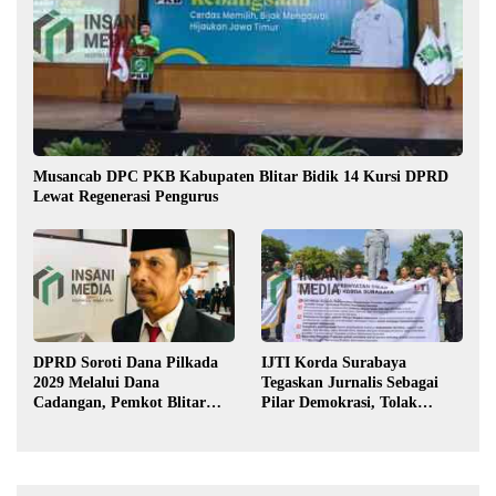
Musancab DPC PKB Kabupaten Blitar Bidik 14 Kursi DPRD
Lewat Regenerasi Pengurus
DPRD Soroti Dana Pilkada
IJTI Korda Surabaya
2029 Melalui Dana
Tegaskan Jurnalis Sebagai
Cadangan, Pemkot Blitar
Pilar Demokrasi, Tolak
Siap Lengkapi Perda
Stigma “Londo Ireng”