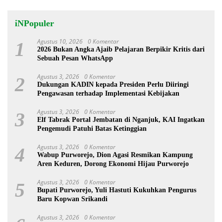
iNPopuler
Agustus 10, 2026
0 Komentar
1
2026 Bukan Angka Ajaib Pelajaran Berpikir Kritis dari
Sebuah Pesan WhatsApp
Agustus 3, 2026
0 Komentar
2
Dukungan KADIN kepada Presiden Perlu Diiringi
Pengawasan terhadap Implementasi Kebijakan
Agustus 3, 2026
0 Komentar
3
Elf Tabrak Portal Jembatan di Nganjuk, KAI Ingatkan
Pengemudi Patuhi Batas Ketinggian
Agustus 3, 2026
0 Komentar
4
Wabup Purworejo, Dion Agasi Resmikan Kampung
Aren Keduren, Dorong Ekonomi Hijau Purworejo
Agustus 3, 2026
0 Komentar
5
Bupati Purworejo, Yuli Hastuti Kukuhkan Pengurus
Baru Kopwan Srikandi
Agustus 3, 2026
0 Komentar