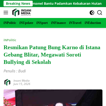
Langsung
erjunkan Personel Bantu Padamkan Kebakaran Hutan di Gunung
Breaking News
ke
konten
iNPolitic
iNUpdate
iNSport
iNFinance
iNTravel
iNEduction
i
iNPolitic
Resmikan Patung Bung Karno di Istana
Gebang Blitar, Megawati Soroti
Bullying di Sekolah
Penulis : Budi
Insani Media
Juni 15, 2026