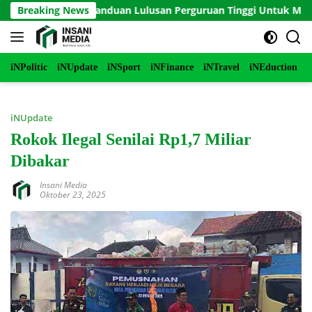
Langsung
DE 2 Serial Panduan Lulusan Perguruan Tinggi Untuk Menjadi 
Breaking News
ke
konten
iNPolitic
iNUpdate
iNSport
iNFinance
iNTravel
iNEduction
i
iNUpdate
Rokok Ilegal Senilai Rp1,7 Miliar
Dibakar
Insani Media
Oktober 23, 2025