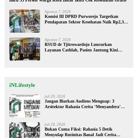
Baru 35 Persen Warga Kota Blitar Ikuti Cek Kesehatan Gratis
Agustus 7, 2026
Komisi III DPRD Purworejo Targetkan
Pendapatan Sektor Kesehatan Naik Rp2,3
Miliar
Agustus 7, 2026
RSUD dr Tjitrowardojo Luncurkan
Layanan Cathlab, Pasien Jantung Kini
Lebih Mudah Berobat
iNLifestyle
Juli 29, 2026
Jangan Biarkan Audiens Menguap: 3
Arsitektur Rahasia Cerita ‘Menyandera’
Perhatian
Juli 28, 2026
Bukan Cuma Fiksi: Rahasia 5 Detik
Menyulap Rutinitas Banal Jadi Cerita