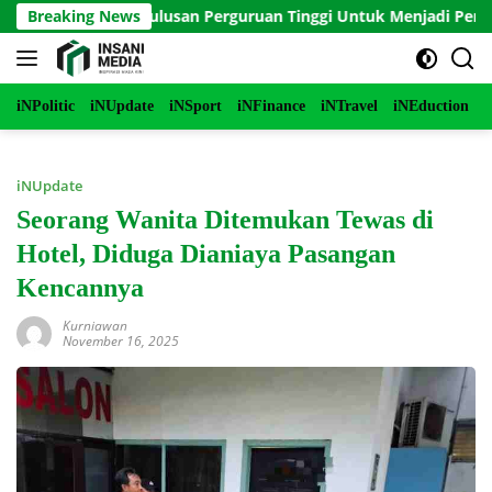
Langsung
l Panduan Lulusan Perguruan Tinggi Untuk Menjadi Pemimpin M
Breaking News
ke
konten
iNPolitic
iNUpdate
iNSport
iNFinance
iNTravel
iNEduction
i
iNUpdate
Seorang Wanita Ditemukan Tewas di
Hotel, Diduga Dianiaya Pasangan
Kencannya
Kurniawan
November 16, 2025