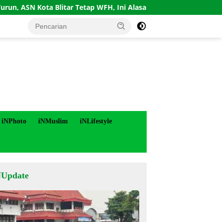
 Kota Blitar Tetap WFH, Ini Alasannya
Pemkot Blitar Le
iNPhoto
iNMuslim
iNLifestyle
NUpdate