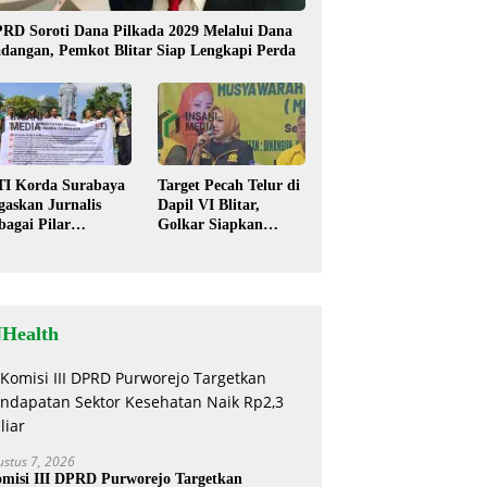
RD Soroti Dana Pilkada 2029 Melalui Dana
dangan, Pemkot Blitar Siap Lengkapi Perda
TI Korda Surabaya
Target Pecah Telur di
gaskan Jurnalis
Dapil VI Blitar,
bagai Pilar
Golkar Siapkan
mokrasi, Tolak
Strategi Kolaborasi
igma “Londo Ireng”
‘Desa hingga Pusat’!
NHealth
ustus 7, 2026
misi III DPRD Purworejo Targetkan