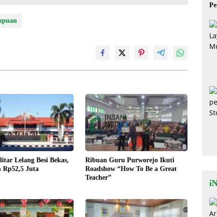
Pe
Mi
mpuan
itar Lelang Besi Bekas,
Ribuan Guru Purworejo Ikuti
 Rp52,5 Juta
Roadshow “How To Be a Great
Teacher”
iN