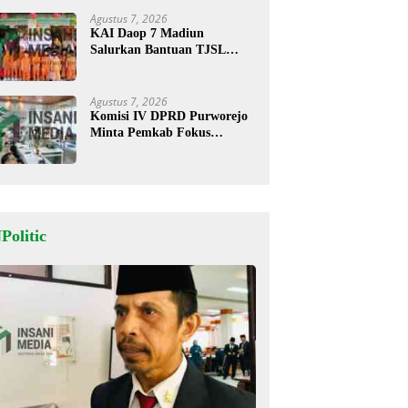
Agustus 7, 2026
KAI Daop 7 Madiun
Salurkan Bantuan TJSL
Rp123 Juta untuk
Pendidikan, Disabilitas, dan
Budaya
Agustus 7, 2026
Komisi IV DPRD Purworejo
Minta Pemkab Fokus
Tingkatkan Layanan
Kesehatan dan Susun Peta
Kemiskinan
Politic