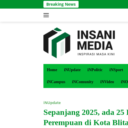
Langsung
Breaking News
ke
konten
Home
iNUpdate
iNPolitic
iNSport
iNCampus
iNComunity
iNVideo
iNO
iNUpdate
Sepanjang 2025, ada 25
Perempuan di Kota Blit