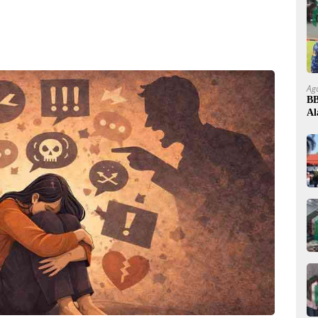
Ag
BB
Al