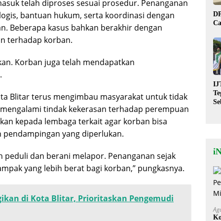
masuk telah diproses sesuai prosedur. Penanganan
logis, bantuan hukum, serta koordinasi dengan
DP
Ca
ban. Beberapa kasus bahkan berakhir dengan
an terhadap korban.
ikan. Korban juga telah mendapatkan
.
IJ
Te
 Blitar terus mengimbau masyarakat untuk tidak
Se
u mengalami tindak kekerasan terhadap perempuan
De
an kepada lembaga terkait agar korban bisa
St
 pendampingan yang diperlukan.
i
h peduli dan berani melapor. Penanganan sejak
mpak yang lebih berat bagi korban,” pungkasnya.
gikan di Kota Blitar, Prioritaskan Pengemudi
Ag
Ko