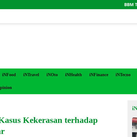
BBM Turun, ASN
iNFood
iNTravel
iNOto
iNHealth
iNFinance
iNTecno
pinion
i
 Kasus Kekerasan terhadap
ar