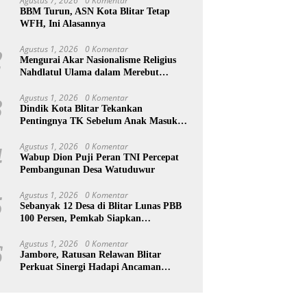
Agustus 7, 2026
0 Komentar
1
BBM Turun, ASN Kota Blitar Tetap
WFH, Ini Alasannya
Agustus 1, 2026
0 Komentar
2
Mengurai Akar Nasionalisme Religius
Nahdlatul Ulama dalam Merebut
Kedaulatan Indonesia
Agustus 1, 2026
0 Komentar
3
Dindik Kota Blitar Tekankan
Pentingnya TK Sebelum Anak Masuk
SD
Agustus 1, 2026
0 Komentar
4
Wabup Dion Puji Peran TNI Percepat
Pembangunan Desa Watuduwur
Agustus 1, 2026
0 Komentar
5
Sebanyak 12 Desa di Blitar Lunas PBB
100 Persen, Pemkab Siapkan
Penghargaan
Agustus 1, 2026
0 Komentar
6
Jambore, Ratusan Relawan Blitar
Perkuat Sinergi Hadapi Ancaman
Bencana