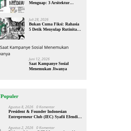
Menguap: 3 Arsitektur
Rahasia Cerita ‘Menyandera’
Perhatian
Juli 28, 2026
Bukan Cuma Fiksi: Rahasia
5 Detik Menyulap Rutinitas
Banal Jadi Cerita
Menggugah
Juni 12, 2026
Saat Kampanye Sosial
Menemukan Jiwanya
NPopuler
Agustus 8, 2026
0 Komentar
1
President & Founder Indonesian
Entrepreneur Club (IEC) Syafii Efendi
Tantang Pelajar Purworejo Berani Jadi
Pengusaha bukan PNS
Agustus 2, 2026
0 Komentar