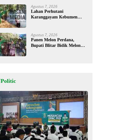
Agustus 7, 2026
Lahan Perhutani
Karanggayam Kebumen
Terbakar, Petugas Padamkan
Api dengan Cara Manual
Agustus 7, 2026
Panen Melon Perdana,
Bupati Blitar Bidik Melon
Desa Kalitengah Jadi Sentra
Unggulan
Politic