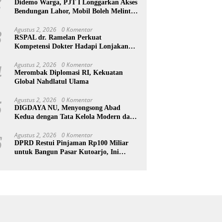
2
Didemo Warga, PJT I Longgarkan Akses
Bendungan Lahor, Mobil Boleh Melintas
hingga Pukul 22.00 WIB
Agustus 2, 2026
0 Komentar
3
RSPAL dr. Ramelan Perkuat
Kompetensi Dokter Hadapi Lonjakan
Penyakit Metabolik Lewat MRS 2026
Agustus 2, 2026
0 Komentar
4
Merombak Diplomasi RI, Kekuatan
Global Nahdlatul Ulama
Agustus 2, 2026
0 Komentar
5
DIGDAYA NU, Menyongsong Abad
Kedua dengan Tata Kelola Modern dan
Semangat Digital
Agustus 2, 2026
0 Komentar
6
DPRD Restui Pinjaman Rp100 Miliar
untuk Bangun Pasar Kutoarjo, Ini
Syaratnya