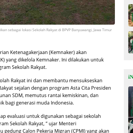
ikan sebagai lokasi Sekolah Rakyat di BPVP Banyuwangi, Jawa Timur
ian Ketenagakerjaan (Kemnaker) akan
LK) yang dikelola Kemnaker. Ini dilakukan untuk
ram Sekolah Rakyat.
iN
lah Rakyat ini dan membantu mensukseskan
Rakyat sejalan dengan program Asta Cita Presiden
nan SDM, memutus rantai kemiskinan, dan
k bagi generasi muda Indonesia.
ahap evaluasi untuk digunakan sebagai sekolah
gram Sekolah Rakyat, ” ujar Menteri
jau gedung Calon Pekerja Migran (CPMI) yang akan