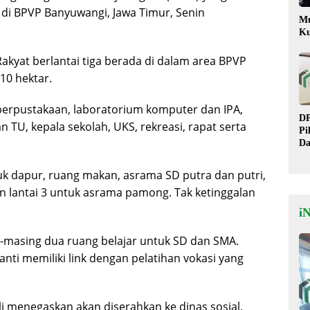
t di BPVP Banyuwangi, Jawa Timur, Senin
Mu
Ku
akyat berlantai tiga berada di dalam area BPVP
10 hektar.
 perpustakaan, laboratorium komputer dan IPA,
DP
 TU, kepala sekolah, UKS, rekreasi, rapat serta
Pi
Da
Pe
Le
tuk dapur, ruang makan, asrama SD putra dan putri,
n lantai 3 untuk asrama pamong. Tak ketinggalan
i
-masing dua ruang belajar untuk SD dan SMA.
anti memiliki link dengan pelatihan vokasi yang
li menegaskan akan diserahkan ke dinas sosial.