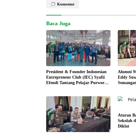
Komentar
Baca Juga
President & Founder Indonesian
Alumni M
Entrepreneur Club (IEC) Syafii
Eddy Sus
Efendi Tantang Pelajar Purworejo
Semangat
Berani Jadi Pengusaha bukan
Gombong
PNS
Aturan B
Sekolah d
Diklat