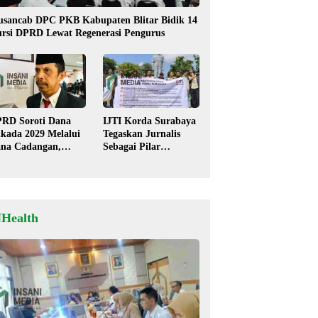
sancab DPC PKB Kabupaten Blitar Bidik 14
rsi DPRD Lewat Regenerasi Pengurus
RD Soroti Dana
IJTI Korda Surabaya
lkada 2029 Melalui
Tegaskan Jurnalis
na Cadangan,
Sebagai Pilar
mkot Blitar Siap
Demokrasi, Tolak
ngkapi Perda
Stigma “Londo Ireng”
NHealth