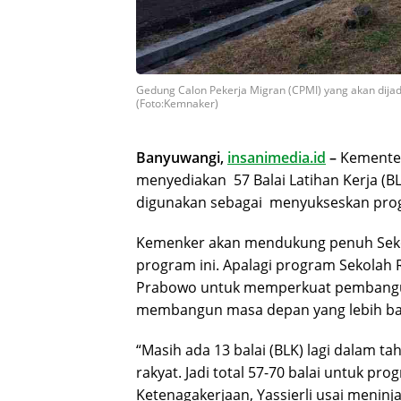
Gedung Calon Pekerja Migran (CPMI) yang akan dijad
(Foto:Kemnaker)
Banyuwangi,
insanimedia.id
–
Kementer
menyediakan
57 Balai Latihan Kerja (B
digunakan sebagai
menyukseskan prog
Kemenker akan mendukung penuh Seko
program ini. Apalagi program Sekolah 
Prabowo untuk memperkuat pembangu
membangun masa depan yang lebih bai
“Masih ada 13 balai (BLK) lagi dalam t
rakyat. Jadi total 57-70 balai untuk pro
Ketenagakerjaan, Yassierli usai menin