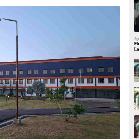
Ag
Me
La