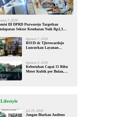
ustus 7, 2026
misi III DPRD Purworejo Targetkan
ndapatan Sektor Kesehatan Naik Rp2,3
liar
Agustus 7, 2026
RSUD dr Tjitrowardojo
Luncurkan Layanan
Cathlab, Pasien Jantung Kini
Lebih Mudah Berobat
Agustus 5, 2026
Kebutuhan Capai 15 Ribu
Meter Kubik per Bulan,
RSUD Mardi Waluyo
Pastikan Stok Oksigen Aman
untuk Pelayanan Pasien
Lifestyle
Juli 29, 2026
Jangan Biarkan Audiens