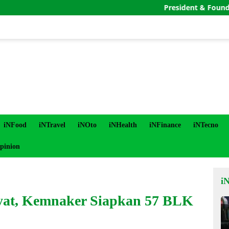
President & Founder Indonesi
iNFood
iNTravel
iNOto
iNHealth
iNFinance
iNTecno
pinion
i
yat, Kemnaker Siapkan 57 BLK