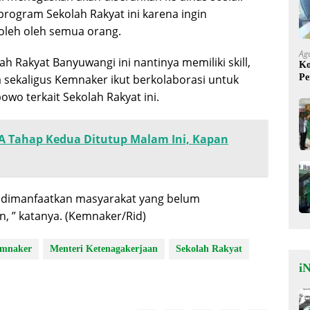
ogram Sekolah Rakyat ini karena ingin
oleh oleh semua orang.
Ag
ah Rakyat Banyuwangi ini nantinya memiliki skill,
Ko
Pe
a sekaligus Kemnaker ikut berkolaborasi untuk
Mi
o terkait Sekolah Rakyat ini.
 Tahap Kedua Ditutup Malam Ini, Kapan
sa dimanfaatkan masyarakat yang belum
 ” katanya. (Kemnaker/Rid)
mnaker
Menteri Ketenagakerjaan
Sekolah Rakyat
iN