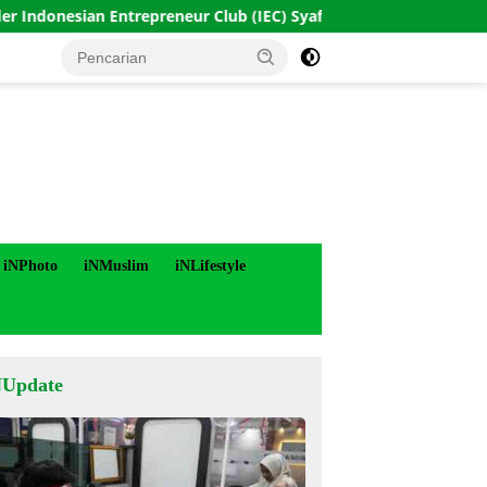
an Entrepreneur Club (IEC) Syafii Efendi Tantang Pelajar Purwor
iNPhoto
iNMuslim
iNLifestyle
NUpdate