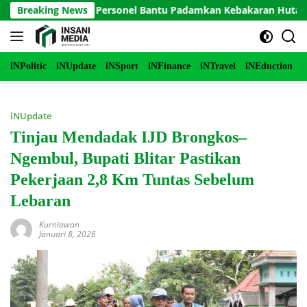
Langsung
go Terjunkan Personel Bantu Padamkan Kebakaran Hutan di Gu
Breaking News
ke
konten
iNPolitic
iNUpdate
iNSport
iNFinance
iNTravel
iNEduction
i
iNUpdate
Tinjau Mendadak IJD Brongkos–
Ngembul, Bupati Blitar Pastikan
Pekerjaan 2,8 Km Tuntas Sebelum
Lebaran
Kurniawan
Januari 8, 2026