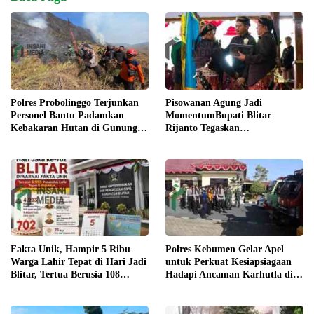
Pisowanan Agung Jadi
Polres Probolinggo Terjunkan
MomentumBupati Blitar
Personel Bantu Padamkan
Rijanto Tegaskan
Kebakaran Hutan di Gunung
Pembangunan untuk
Bromo
Kesejahteraan Warga
Fakta Unik, Hampir 5 Ribu
Polres Kebumen Gelar Apel
Warga Lahir Tepat di Hari Jadi
untuk Perkuat Kesiapsiagaan
Blitar, Tertua Berusia 108
Hadapi Ancaman Karhutla di
Tahun
Musim Kemarau