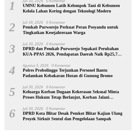
Juli 30, 2026
0 Komentar
1
UMNU Kebumen Latih Kelompok Tani di Kebumen
Kelola Lahan Kering dengan Teknologi Modern
Juli 30, 2026
0 Komentar
2
Pemkab Purworejo Perkuat Peran Posyandu untuk
Tingkatkan Kesejahteraan Warga
Juli 30, 2026
0 Komentar
3
DPRD dan Pemkab Purworejo Sepakati Perubahan
KUA-PPAS 2026, Pendapatan Daerah Naik Rp25,7
Miliar
Agustus 5, 2026
0 Komentar
4
Polres Probolinggo Terjunkan Personel Bantu
Padamkan Kebakaran Hutan di Gunung Bromo
Juli 30, 2026
0 Komentar
5
Keluarga Korban Dugaan Kekerasan Seksual Minta
Proses Hukum Tetap Berlanjut, Korban Jalani
Rehabilitasi
Juli 30, 2026
0 Komentar
6
DPRD Kota Blitar Desak Pemkot Blitar Kajian Ulang
Proyek Sirkuit Sentul dan Pengelolaan Sampah