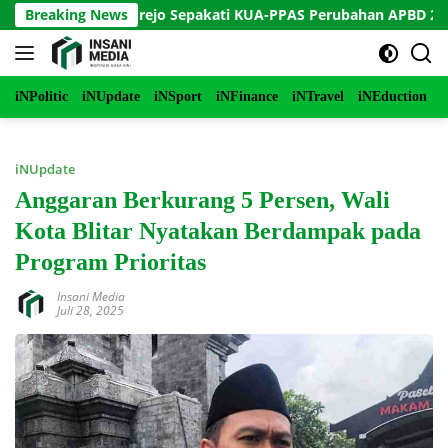
Langsung
upati Purworejo Sepakati KUA-PPAS Perubahan APBD 2026
Breaking News
ke
konten
iNPolitic
iNUpdate
iNSport
iNFinance
iNTravel
iNEduction
i
iNUpdate
Anggaran Berkurang 5 Persen, Wali
Kota Blitar Nyatakan Berdampak pada
Program Prioritas
Insani Media
Juli 28, 2025