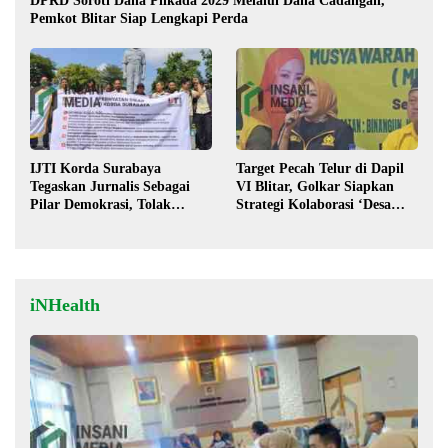
DPRD Soroti Dana Pilkada 2029 Melalui Dana Cadangan,
Pemkot Blitar Siap Lengkapi Perda
IJTI Korda Surabaya
Target Pecah Telur di Dapil
Tegaskan Jurnalis Sebagai
VI Blitar, Golkar Siapkan
Pilar Demokrasi, Tolak
Strategi Kolaborasi ‘Desa
Stigma “Londo Ireng”
hingga Pusat’!
iNHealth