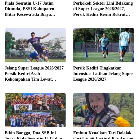
Piala Soeratin U-17 Jatim
Perkokoh Sektor Lini Belakang
Ditunda, PSSI Kabupaten
di Super League 2026/2027,
Blitar Kecewa ada Biaya
Persik Kediri Resmi Rekrut
Pendaftaran, Segini Nilainya
Pemain Senior Park Jun Heong
dan Marcelo Djalo
Jelang Super League 2026/2027
Persik Kediri Tingkatkan
Persik Kediri Asah
Intensitas Latihan Jelang Super
Kekompakan Tim Lewat
League 2026/2027
Training Camp di Solo
Bikin Bangga, Dua SSB Ini
Embun Kenalkan Tari Dolalak
Juara Piala Soeratin U-13 dan
dari Langit Festival Paralayang