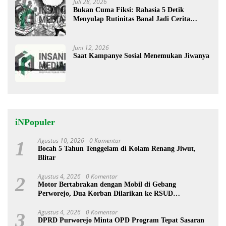
Juli 28, 2026
Bukan Cuma Fiksi: Rahasia 5 Detik
Menyulap Rutinitas Banal Jadi Cerita
Menggugah
Juni 12, 2026
Saat Kampanye Sosial Menemukan Jiwanya
iNPopuler
Agustus 10, 2026
0 Komentar
1
Bocah 5 Tahun Tenggelam di Kolam Renang Jiwut,
Blitar
Agustus 4, 2026
0 Komentar
2
Motor Bertabrakan dengan Mobil di Gebang
Perworejo, Dua Korban Dilarikan ke RSUD
Tjitrowardojo
Agustus 4, 2026
0 Komentar
3
DPRD Purworejo Minta OPD Program Tepat Sasaran