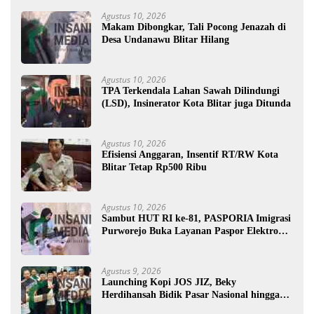
Agustus 10, 2026
Makam Dibongkar, Tali Pocong Jenazah di
Desa Undanawu Blitar Hilang
Agustus 10, 2026
TPA Terkendala Lahan Sawah Dilindungi
(LSD), Insinerator Kota Blitar juga Ditunda
Agustus 10, 2026
Efisiensi Anggaran, Insentif RT/RW Kota
Blitar Tetap Rp500 Ribu
Agustus 10, 2026
Sambut HUT RI ke-81, PASPORIA Imigrasi
Purworejo Buka Layanan Paspor Elektronik
di Akhir Pekan
Agustus 9, 2026
Launching Kopi JOS JIZ, Beky
Herdihansah Bidik Pasar Nasional hingga
Mancanegara untuk Kopi Blitar