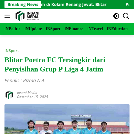
Langsung
n Tenggelam di Kolam Renang Jiwut, Blitar
Breaking News
Piala Soerat
ke
konten
iNPolitic
iNUpdate
iNSport
iNFinance
iNTravel
iNEduction
i
iNSport
Blitar Poetra FC Tersingkir dari
Penyisihan Grup P Liga 4 Jatim
Penulis : Rizma N.A.
Insani Media
Desember 15, 2025