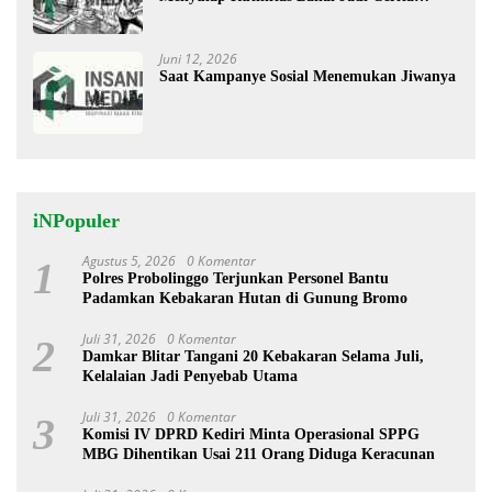
Menggugah
Juni 12, 2026
Saat Kampanye Sosial Menemukan Jiwanya
iNPopuler
Agustus 5, 2026
0 Komentar
1
Polres Probolinggo Terjunkan Personel Bantu
Padamkan Kebakaran Hutan di Gunung Bromo
Juli 31, 2026
0 Komentar
2
Damkar Blitar Tangani 20 Kebakaran Selama Juli,
Kelalaian Jadi Penyebab Utama
Juli 31, 2026
0 Komentar
3
Komisi IV DPRD Kediri Minta Operasional SPPG
MBG Dihentikan Usai 211 Orang Diduga Keracunan