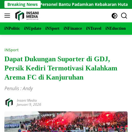
Langsung
 Terjunkan Personel Bantu Padamkan Kebakaran Hutan di Gunu
Breaking News
ke
konten
iNPolitic
iNUpdate
iNSport
iNFinance
iNTravel
iNEduction
i
iNSport
Dapat Dukungan Suporter di GDJ,
Persik Kediri Termotivasi Kalahkam
Arema FC di Kanjuruhan
Penulis : Andy
Insani Media
Januari 9, 2026