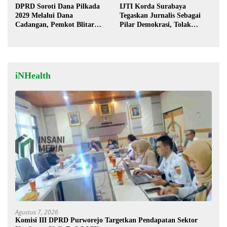
DPRD Soroti Dana Pilkada
IJTI Korda Surabaya
2029 Melalui Dana
Tegaskan Jurnalis Sebagai
Cadangan, Pemkot Blitar
Pilar Demokrasi, Tolak
Siap Lengkapi Perda
Stigma “Londo Ireng”
iNHealth
Agustus 7, 2026
Komisi III DPRD Purworejo Targetkan Pendapatan Sektor