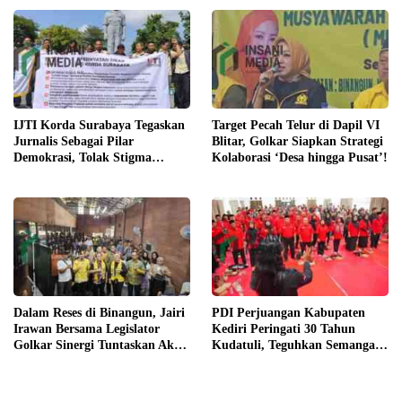
IJTI Korda Surabaya Tegaskan
Target Pecah Telur di Dapil VI
Jurnalis Sebagai Pilar
Blitar, Golkar Siapkan Strategi
Demokrasi, Tolak Stigma
Kolaborasi ‘Desa hingga Pusat’!
“Londo Ireng”
Dalam Reses di Binangun, Jairi
PDI Perjuangan Kabupaten
Irawan Bersama Legislator
Kediri Peringati 30 Tahun
Golkar Sinergi Tuntaskan Akses
Kudatuli, Teguhkan Semangat
Jalan hingga Pendidikan
Demokrasi