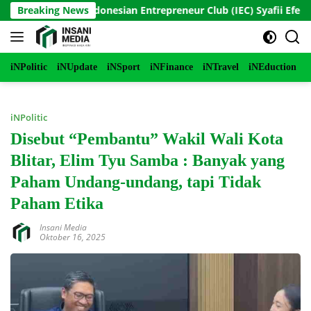
Langsung
 & Founder Indonesian Entrepreneur Club (IEC) Syafii Efendi Tan
Breaking News
ke
konten
iNPolitic
iNUpdate
iNSport
iNFinance
iNTravel
iNEduction
i
iNPolitic
Disebut “Pembantu” Wakil Wali Kota
Blitar, Elim Tyu Samba : Banyak yang
Paham Undang-undang, tapi Tidak
Paham Etika
Insani Media
Oktober 16, 2025