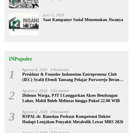
Menggugah
Juni 12, 2026
Saat Kampanye Sosial Menemukan Jiwanya
iNPopuler
Agustus 8, 2026
0 Komentar
1
President & Founder Indonesian Entrepreneur Club
(IEC) Syafii Efendi Tantang Pelajar Purworejo Berani
Jadi Pengusaha bukan PNS
Agustus 2, 2026
0 Komentar
2
Didemo Warga, PJT I Longgarkan Akses Bendungan
Lahor, Mobil Boleh Melintas hingga Pukul 22.00 WIB
Agustus 2, 2026
0 Komentar
3
RSPAL dr. Ramelan Perkuat Kompetensi Dokter
Hadapi Lonjakan Penyakit Metabolik Lewat MRS 2026
Agustus 2, 2026
0 Komentar