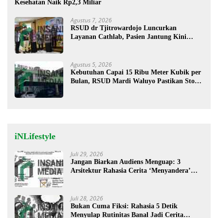
Kesehatan Naik Rp2,3 Miliar
Agustus 7, 2026
RSUD dr Tjitrowardojo Luncurkan
Layanan Cathlab, Pasien Jantung Kini
Lebih Mudah Berobat
Agustus 5, 2026
Kebutuhan Capai 15 Ribu Meter Kubik per
Bulan, RSUD Mardi Waluyo Pastikan Stok
Oksigen Aman untuk Pelayanan Pasien
iNLifestyle
Juli 29, 2026
Jangan Biarkan Audiens Menguap: 3
Arsitektur Rahasia Cerita ‘Menyandera’
Perhatian
Juli 28, 2026
Bukan Cuma Fiksi: Rahasia 5 Detik
Menyulap Rutinitas Banal Jadi Cerita