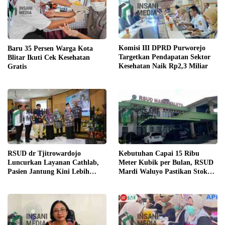
Komisi III DPRD Purworejo
Baru 35 Persen Warga Kota
Targetkan Pendapatan Sektor
Blitar Ikuti Cek Kesehatan
Kesehatan Naik Rp2,3 Miliar
Gratis
RSUD dr Tjitrowardojo
Kebutuhan Capai 15 Ribu
Luncurkan Layanan Cathlab,
Meter Kubik per Bulan, RSUD
Pasien Jantung Kini Lebih
Mardi Waluyo Pastikan Stok
Mudah Berobat
Oksigen Aman untuk Pelayanan
Pasien