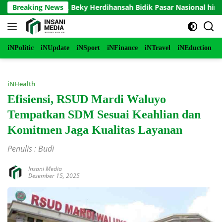
Langsung
opi JOZ JIZ, Beky Herdihansah Bidik Pasar Nasional hingga Manc
Breaking News
ke
konten
iNPolitic
iNUpdate
iNSport
iNFinance
iNTravel
iNEduction
i
iNHealth
Efisiensi, RSUD Mardi Waluyo
Tempatkan SDM Sesuai Keahlian dan
Komitmen Jaga Kualitas Layanan
Penulis : Budi
Insani Media
Desember 15, 2025