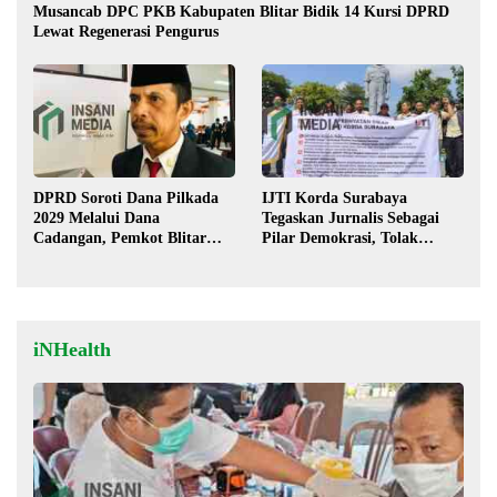
Musancab DPC PKB Kabupaten Blitar Bidik 14 Kursi DPRD
Lewat Regenerasi Pengurus
DPRD Soroti Dana Pilkada
IJTI Korda Surabaya
2029 Melalui Dana
Tegaskan Jurnalis Sebagai
Cadangan, Pemkot Blitar
Pilar Demokrasi, Tolak
Siap Lengkapi Perda
Stigma “Londo Ireng”
iNHealth