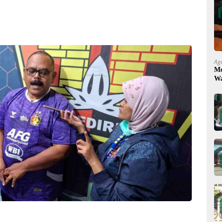
Ag
Mo
Wa
Ke