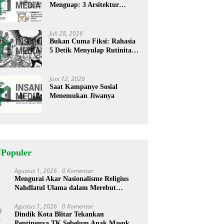
Menguap: 3 Arsitektur
Rahasia Cerita ‘Menyandera’
Perhatian
Juli 28, 2026
Bukan Cuma Fiksi: Rahasia
5 Detik Menyulap Rutinitas
Banal Jadi Cerita
Menggugah
Juni 12, 2026
Saat Kampanye Sosial
Menemukan Jiwanya
NPopuler
Agustus 1, 2026
0 Komentar
1
Mengurai Akar Nasionalisme Religius
Nahdlatul Ulama dalam Merebut
Kedaulatan Indonesia
Agustus 1, 2026
0 Komentar
2
Dindik Kota Blitar Tekankan
Pentingnya TK Sebelum Anak Masuk