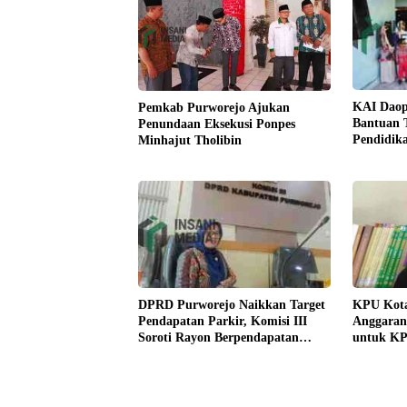
KAI Daop
Pemkab Purworejo Ajukan
Bantuan 
Penundaan Eksekusi Ponpes
Pendidika
Minhajut Tholibin
Budaya
DPRD Purworejo Naikkan Target
KPU Kota
Pendapatan Parkir, Komisi III
Anggaran
Soroti Rayon Berpendapatan
untuk KP
Rendah