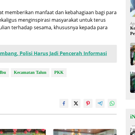
apat memberikan manfaat dan kebahagiaan bagi para
ekaligus menginspirasi masyarakat untuk terus
Ag
lian terhadap sesama, khususnya kepada para
Ko
Pe
Mi
imbang, Polisi Harus Jadi Pencerah Informasi
 Ibu
Kecamatan Talun
PKK
iN