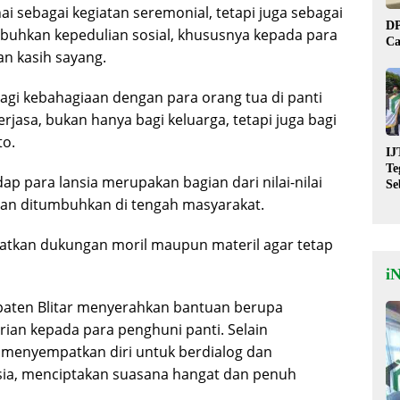
ai sebagai kegiatan seremonial, tetapi juga sebagai
DP
hkan kepedulian sosial, khususnya kepada para
Ca
n kasih sayang.
bagi kebahagiaan dengan para orang tua di panti
rjasa, bukan hanya bagi keluarga, tetapi juga bagi
to.
IJ
Te
p para lansia merupakan bagian dari nilai-nilai
Se
De
dan ditumbuhkan di tengah masyarakat.
St
atkan dukungan moril maupun materil agar tetap
i
paten Blitar menyerahkan bantuan berupa
ian kepada para penghuni panti. Selain
menyempatkan diri untuk berdialog dan
nsia, menciptakan suasana hangat dan penuh