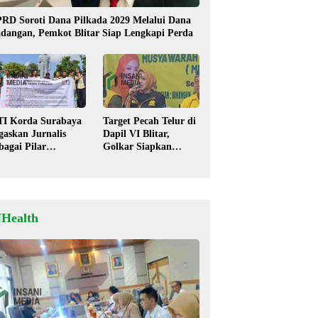
RD Soroti Dana Pilkada 2029 Melalui Dana
dangan, Pemkot Blitar Siap Lengkapi Perda
TI Korda Surabaya
Target Pecah Telur di
gaskan Jurnalis
Dapil VI Blitar,
bagai Pilar
Golkar Siapkan
mokrasi, Tolak
Strategi Kolaborasi
igma “Londo Ireng”
‘Desa hingga Pusat’!
NHealth