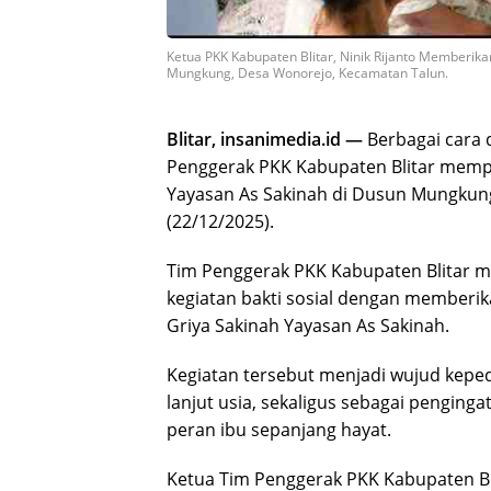
Ketua PKK Kabupaten Blitar, Ninik Rijanto Memberika
Mungkung, Desa Wonorejo, Kecamatan Talun.
Blitar, insanimedia.id —
Berbagai cara 
Penggerak PKK Kabupaten Blitar memper
Yayasan As Sakinah di Dusun Mungkun
(22/12/2025).
Tim Penggerak PKK Kabupaten Blitar 
kegiatan bakti sosial dengan memberik
Griya Sakinah Yayasan As Sakinah.
Kegiatan tersebut menjadi wujud keped
lanjut usia, sekaligus sebagai pengin
peran ibu sepanjang hayat.
Ketua Tim Penggerak PKK Kabupaten Bl