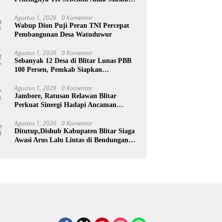
SD
Agustus 1, 2026
0 Komentar
3
Wabup Dion Puji Peran TNI Percepat
Pembangunan Desa Watuduwur
Agustus 1, 2026
0 Komentar
4
Sebanyak 12 Desa di Blitar Lunas PBB
100 Persen, Pemkab Siapkan
Penghargaan
Agustus 1, 2026
0 Komentar
5
Jambore, Ratusan Relawan Blitar
Perkuat Sinergi Hadapi Ancaman
Bencana
Agustus 1, 2026
0 Komentar
6
Ditutup,Dishub Kabupaten Blitar Siaga
Awasi Arus Lalu Lintas di Bendungan
Lahor