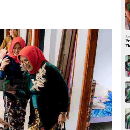
Ag
Pe
Ek