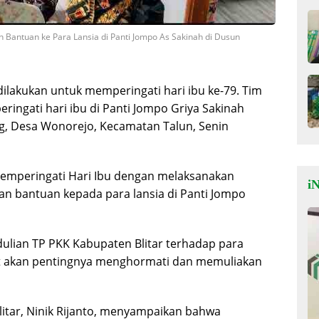
n Bantuan ke Para Lansia di Panti Jompo As Sakinah di Dusun
dilakukan untuk memperingati hari ibu ke-79. Tim
ingati hari ibu di Panti Jompo Griya Sakinah
g, Desa Wonorejo, Kecamatan Talun, Senin
memperingati Hari Ibu dengan melaksanakan
iN
an bantuan kepada para lansia di Panti Jompo
ulian TP PKK Kabupaten Blitar terhadap para
gat akan pentingnya menghormati dan memuliakan
itar, Ninik Rijanto, menyampaikan bahwa