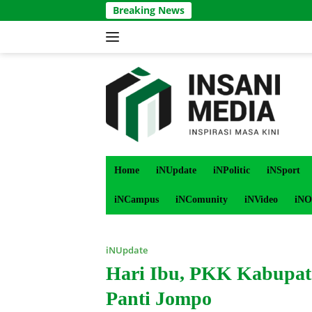
Langsung
Breaking News
ke
konten
Home
iNUpdate
iNPolitic
iNSport
iNCampus
iNComunity
iNVideo
iNO
iNUpdate
Hari Ibu, PKK Kabupate
Panti Jompo