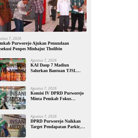
ustus 7, 2026
mkab Purworejo Ajukan Penundaan
sekusi Ponpes Minhajut Tholibin
Agustus 7, 2026
KAI Daop 7 Madiun
Salurkan Bantuan TJSL
Rp123 Juta untuk
Pendidikan, Disabilitas, dan
Budaya
Agustus 7, 2026
Komisi IV DPRD Purworejo
Minta Pemkab Fokus
Tingkatkan Layanan
Kesehatan dan Susun Peta
Kemiskinan
Agustus 7, 2026
DPRD Purworejo Naikkan
Target Pendapatan Parkir,
Komisi III Soroti Rayon
Berpendapatan Rendah