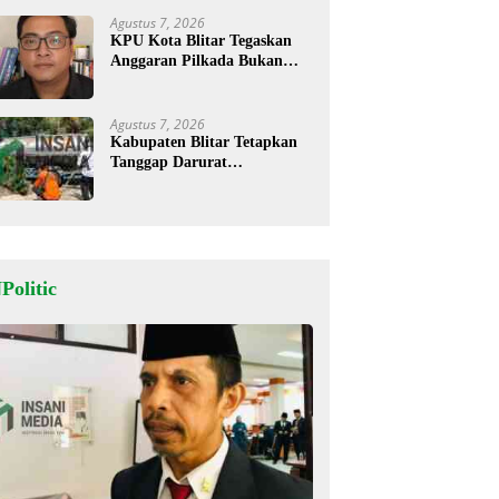
Agustus 7, 2026
KPU Kota Blitar Tegaskan
Anggaran Pilkada Bukan
Hanya untuk KPU tapi Juga
Bawaslu
Agustus 7, 2026
Kabupaten Blitar Tetapkan
Tanggap Darurat
Kekeringan, BPBD Salurkan
Air Bersih
Politic