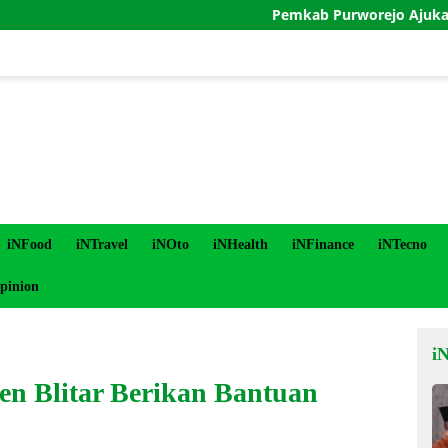
Pemkab Purworejo Ajukan Penundaan 
iNFood
iNTravel
iNOto
iNHealth
iNFinance
iNTecno
pinion
i
n Blitar Berikan Bantuan