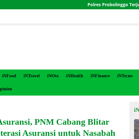
Polres Probolinggo Terjunkan Perso
iNFood
iNTravel
iNOto
iNHealth
iNFinance
iNTecno
pinion
i
 Asuransi, PNM Cabang Blitar
terasi Asuransi untuk Nasabah