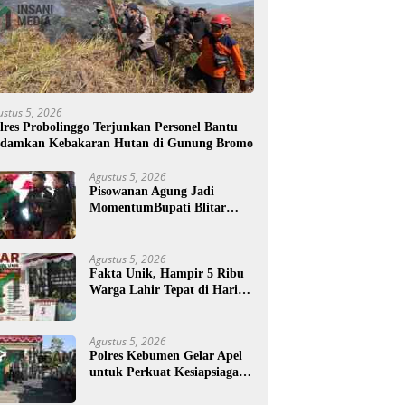
ustus 5, 2026
lres Probolinggo Terjunkan Personel Bantu
damkan Kebakaran Hutan di Gunung Bromo
Agustus 5, 2026
Pisowanan Agung Jadi
MomentumBupati Blitar
Rijanto Tegaskan
Pembangunan untuk
Kesejahteraan Warga
Agustus 5, 2026
Fakta Unik, Hampir 5 Ribu
Warga Lahir Tepat di Hari
Jadi Blitar, Tertua Berusia
108 Tahun
Agustus 5, 2026
Polres Kebumen Gelar Apel
untuk Perkuat Kesiapsiagaan
Hadapi Ancaman Karhutla
di Musim Kemarau