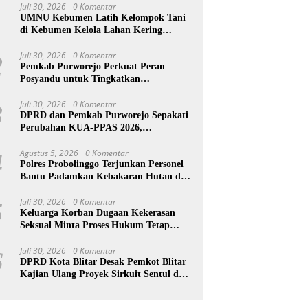
Juli 30, 2026
0 Komentar
1
UMNU Kebumen Latih Kelompok Tani
di Kebumen Kelola Lahan Kering
dengan Teknologi Modern
Juli 30, 2026
0 Komentar
2
Pemkab Purworejo Perkuat Peran
Posyandu untuk Tingkatkan
Kesejahteraan Warga
Juli 30, 2026
0 Komentar
3
DPRD dan Pemkab Purworejo Sepakati
Perubahan KUA-PPAS 2026,
Pendapatan Daerah Naik Rp25,7 Miliar
Agustus 5, 2026
0 Komentar
4
Polres Probolinggo Terjunkan Personel
Bantu Padamkan Kebakaran Hutan di
Gunung Bromo
Juli 30, 2026
0 Komentar
5
Keluarga Korban Dugaan Kekerasan
Seksual Minta Proses Hukum Tetap
Berlanjut, Korban Jalani Rehabilitasi
Juli 30, 2026
0 Komentar
6
DPRD Kota Blitar Desak Pemkot Blitar
Kajian Ulang Proyek Sirkuit Sentul dan
Pengelolaan Sampah