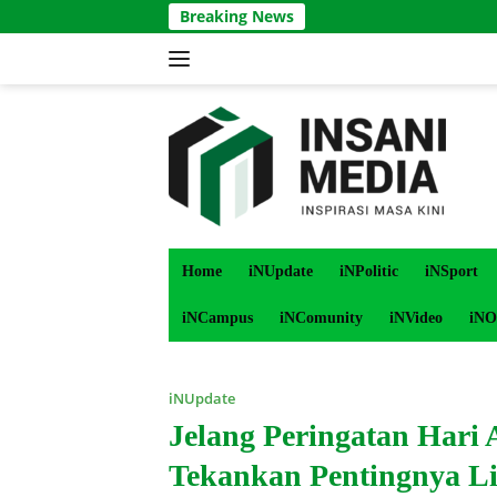
Langsung
Breaking News
ke
konten
Home
iNUpdate
iNPolitic
iNSport
iNCampus
iNComunity
iNVideo
iNO
iNUpdate
Jelang Peringatan Hari
Tekankan Pentingnya Li