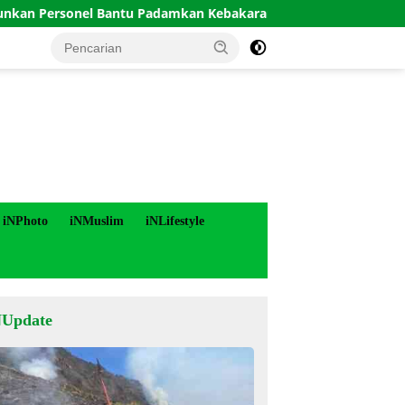
nel Bantu Padamkan Kebakaran Hutan di Gunung Bromo
iNPhoto
iNMuslim
iNLifestyle
NUpdate