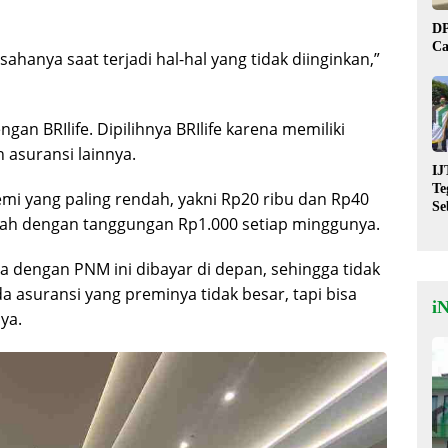
DP
Ca
sahanya saat terjadi hal-hal yang tidak diinginkan,”
an BRIlife. Dipilihnya BRIlife karena memiliki
 asuransi lainnya.
IJ
Te
i yang paling rendah, yakni Rp20 ribu dan Rp40
Se
ndah dengan tanggungan Rp1.000 setiap minggunya.
De
St
 dengan PNM ini dibayar di depan, sehingga tidak
 asuransi yang preminya tidak besar, tapi bisa
i
ya.