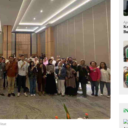
Ag
Ke
Bu
Ok
iN
itat