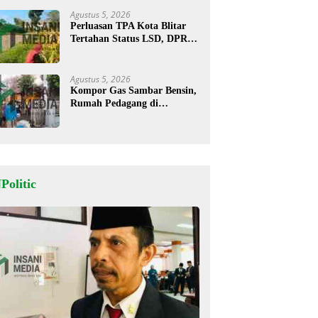
Agustus 5, 2026
Perluasan TPA Kota Blitar
Tertahan Status LSD, DPRD
Minta Kajian Dimatangkan
Agustus 5, 2026
Kompor Gas Sambar Bensin,
Rumah Pedagang di
Kesamben Ludes Terbakar, 3
Orang Terluka
Politic