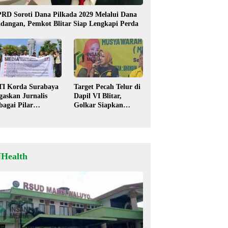
RD Soroti Dana Pilkada 2029 Melalui Dana
dangan, Pemkot Blitar Siap Lengkapi Perda
TI Korda Surabaya
Target Pecah Telur di
gaskan Jurnalis
Dapil VI Blitar,
bagai Pilar
Golkar Siapkan
mokrasi, Tolak
Strategi Kolaborasi
igma “Londo Ireng”
‘Desa hingga Pusat’!
NHealth