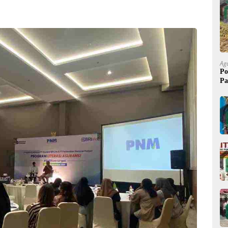
Ag
Po
Pa