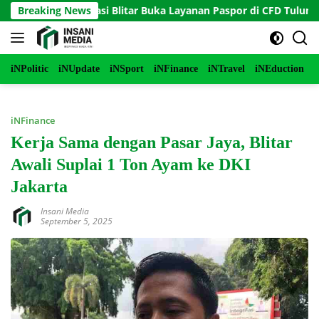
Langsung
ke-81, Imigrasi Blitar Buka Layanan Paspor di CFD Tulungagung
Breaking News
ke
konten
iNPolitic
iNUpdate
iNSport
iNFinance
iNTravel
iNEduction
i
iNFinance
Kerja Sama dengan Pasar Jaya, Blitar
Awali Suplai 1 Ton Ayam ke DKI
Jakarta
Insani Media
September 5, 2025