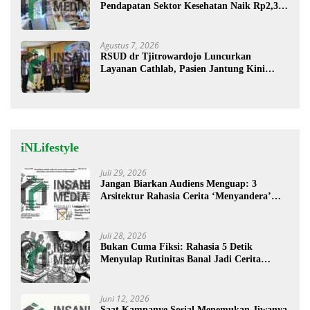
Pendapatan Sektor Kesehatan Naik Rp2,3
Miliar
Agustus 7, 2026
RSUD dr Tjitrowardojo Luncurkan
Layanan Cathlab, Pasien Jantung Kini
Lebih Mudah Berobat
iNLifestyle
Juli 29, 2026
Jangan Biarkan Audiens Menguap: 3
Arsitektur Rahasia Cerita ‘Menyandera’
Perhatian
Juli 28, 2026
Bukan Cuma Fiksi: Rahasia 5 Detik
Menyulap Rutinitas Banal Jadi Cerita
Menggugah
Juni 12, 2026
Saat Kampanye Sosial Menemukan Jiwanya