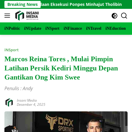
Langsung
an Penundaan Eksekusi Ponpes Minhajut Tholibin
Breaking News
Perko
ke
konten
iNPolitic
iNUpdate
iNSport
iNFinance
iNTravel
iNEduction
i
iNSport
Marcos Reina Tores , Mulai Pimpin
Latihan Persik Kediri Minggu Depan
Gantikan Ong Kim Swee
Penulis : Andy
Insani Media
Desember 4, 2025