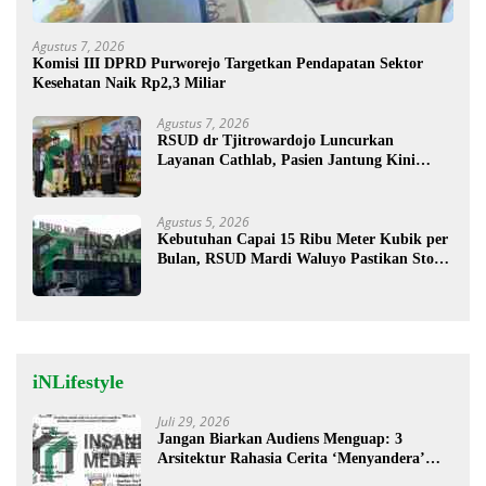
Agustus 7, 2026
Komisi III DPRD Purworejo Targetkan Pendapatan Sektor
Kesehatan Naik Rp2,3 Miliar
Agustus 7, 2026
RSUD dr Tjitrowardojo Luncurkan
Layanan Cathlab, Pasien Jantung Kini
Lebih Mudah Berobat
Agustus 5, 2026
Kebutuhan Capai 15 Ribu Meter Kubik per
Bulan, RSUD Mardi Waluyo Pastikan Stok
Oksigen Aman untuk Pelayanan Pasien
iNLifestyle
Juli 29, 2026
Jangan Biarkan Audiens Menguap: 3
Arsitektur Rahasia Cerita ‘Menyandera’
Perhatian