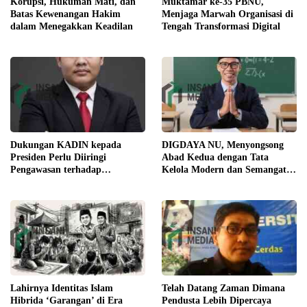
Korupsi, Hukuman Mati, dan
Muktamar ke-35 PBNU,
Batas Kewenangan Hakim
Menjaga Marwah Organisasi di
dalam Menegakkan Keadilan
Tengah Transformasi Digital
Dukungan KADIN kepada
DIGDAYA NU, Menyongsong
Presiden Perlu Diiringi
Abad Kedua dengan Tata
Pengawasan terhadap
Kelola Modern dan Semangat
Implementasi Kebijakan
Digital
Lahirnya Identitas Islam
Telah Datang Zaman Dimana
Hibrida ‘Garangan’ di Era
Pendusta Lebih Dipercaya