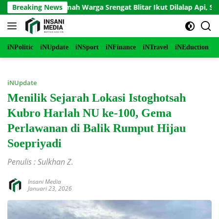
Langsung
kar, Rumah Warga Srengat Blitar Ikut Dilalap Api, Segini Kerug
Breaking News
ke
konten
iNPolitic
iNUpdate
iNSport
iNFinance
iNTravel
iNEduction
i
iNUpdate
Menilik Sejarah Lokasi Istoghotsah
Kubro Harlah NU ke-100, Gema
Perlawanan di Balik Rumput Hijau
Soepriyadi
Penulis : Sulkhan Z.
Insani Media
Januari 23, 2026