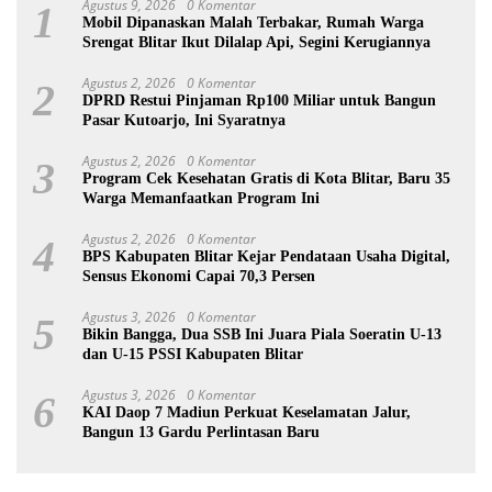
Agustus 9, 2026
0 Komentar
1
Mobil Dipanaskan Malah Terbakar, Rumah Warga
Srengat Blitar Ikut Dilalap Api, Segini Kerugiannya
Agustus 2, 2026
0 Komentar
2
DPRD Restui Pinjaman Rp100 Miliar untuk Bangun
Pasar Kutoarjo, Ini Syaratnya
Agustus 2, 2026
0 Komentar
3
Program Cek Kesehatan Gratis di Kota Blitar, Baru 35
Warga Memanfaatkan Program Ini
Agustus 2, 2026
0 Komentar
4
BPS Kabupaten Blitar Kejar Pendataan Usaha Digital,
Sensus Ekonomi Capai 70,3 Persen
Agustus 3, 2026
0 Komentar
5
Bikin Bangga, Dua SSB Ini Juara Piala Soeratin U-13
dan U-15 PSSI Kabupaten Blitar
Agustus 3, 2026
0 Komentar
6
KAI Daop 7 Madiun Perkuat Keselamatan Jalur,
Bangun 13 Gardu Perlintasan Baru