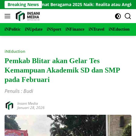
Langsung
erukunan Umat Beragama 2025 Naik: Realita atau Angka?
Breaking News
ke
konten
iNPolitic
iNUpdate
iNSport
iNFinance
iNTravel
iNEduction
i
iNEduction
Pemkab Blitar akan Gelar Tes
Kemampuan Akademik SD dan SMP
pada Februari
Penulis : Budi
Insani Media
Januari 28, 2026