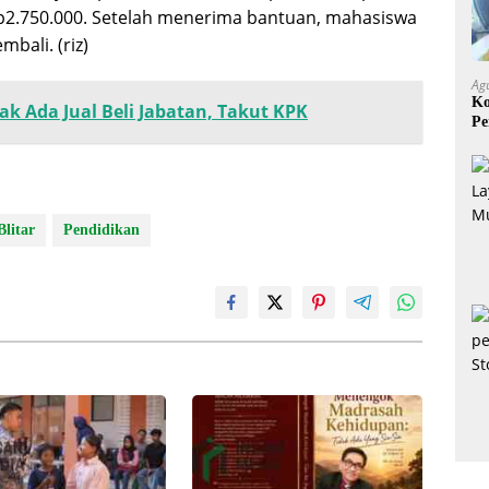
p2.750.000. Setelah menerima bantuan, mahasiswa
bali. (riz)
Ag
Ko
ak Ada Jual Beli Jabatan, Takut KPK
Pe
Mi
litar
Pendidikan