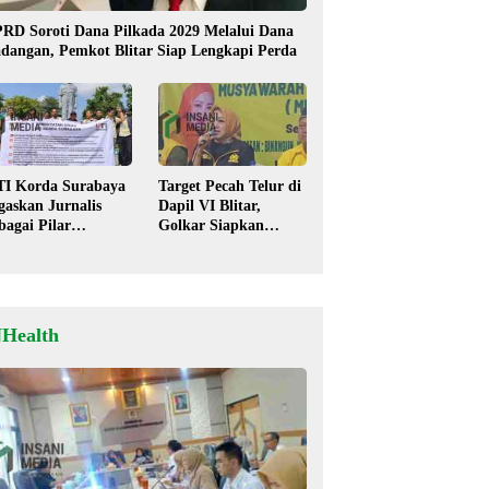
RD Soroti Dana Pilkada 2029 Melalui Dana
dangan, Pemkot Blitar Siap Lengkapi Perda
TI Korda Surabaya
Target Pecah Telur di
gaskan Jurnalis
Dapil VI Blitar,
bagai Pilar
Golkar Siapkan
mokrasi, Tolak
Strategi Kolaborasi
igma “Londo Ireng”
‘Desa hingga Pusat’!
NHealth