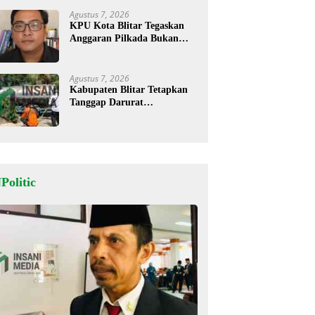
Agustus 7, 2026
KPU Kota Blitar Tegaskan
Anggaran Pilkada Bukan
Hanya untuk KPU tapi Juga
Bawaslu
Agustus 7, 2026
Kabupaten Blitar Tetapkan
Tanggap Darurat
Kekeringan, BPBD Salurkan
Air Bersih
Politic