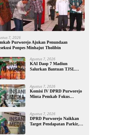
ustus 7, 2026
mkab Purworejo Ajukan Penundaan
sekusi Ponpes Minhajut Tholibin
Agustus 7, 2026
KAI Daop 7 Madiun
Salurkan Bantuan TJSL
Rp123 Juta untuk
Pendidikan, Disabilitas, dan
Budaya
Agustus 7, 2026
Komisi IV DPRD Purworejo
Minta Pemkab Fokus
Tingkatkan Layanan
Kesehatan dan Susun Peta
Kemiskinan
Agustus 7, 2026
DPRD Purworejo Naikkan
Target Pendapatan Parkir,
Komisi III Soroti Rayon
Berpendapatan Rendah