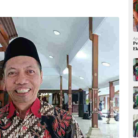
Ag
Pe
Ek