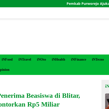
Pemkab Purworejo Ajukan Penundaan 
iNFood
iNTravel
iNOto
iNHealth
iNFinance
iNTecno
pinion
i
enerima Beasiswa di Blitar,
ontorkan Rp5 Miliar