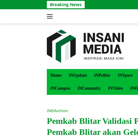
Langsung
Breaking News
ke
konten
Home
iNUpdate
iNPolitic
iNSport
iNCampus
iNComunity
iNVideo
iNO
iNEduction
Pemkab Blitar Validasi P
Pemkab Blitar akan Gel