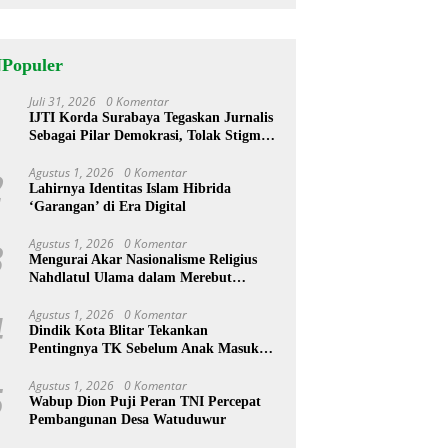
NPopuler
Juli 31, 2026
0 Komentar
1
IJTI Korda Surabaya Tegaskan Jurnalis
Sebagai Pilar Demokrasi, Tolak Stigma
“Londo Ireng”
Agustus 1, 2026
0 Komentar
2
Lahirnya Identitas Islam Hibrida
‘Garangan’ di Era Digital
Agustus 1, 2026
0 Komentar
3
Mengurai Akar Nasionalisme Religius
Nahdlatul Ulama dalam Merebut
Kedaulatan Indonesia
Agustus 1, 2026
0 Komentar
4
Dindik Kota Blitar Tekankan
Pentingnya TK Sebelum Anak Masuk
SD
Agustus 1, 2026
0 Komentar
5
Wabup Dion Puji Peran TNI Percepat
Pembangunan Desa Watuduwur