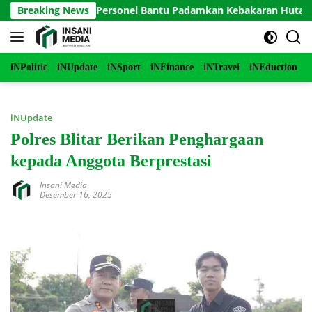
Langsung
o Terjunkan Personel Bantu Padamkan Kebakaran Hutan di Gunu
Breaking News
ke
konten
iNPolitic
iNUpdate
iNSport
iNFinance
iNTravel
iNEduction
i
iNUpdate
Polres Blitar Berikan Penghargaan
kepada Anggota Berprestasi
Insani Media
Desember 16, 2025