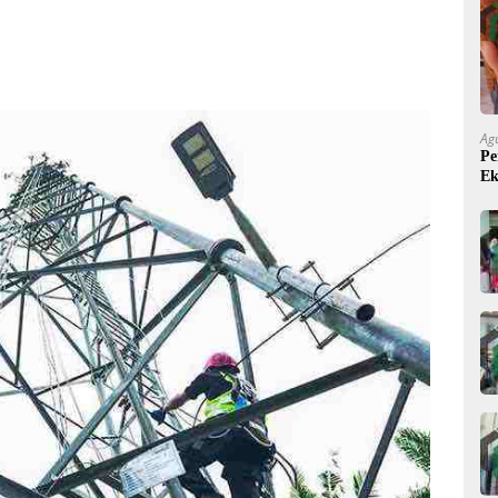
Ag
Pe
Ek