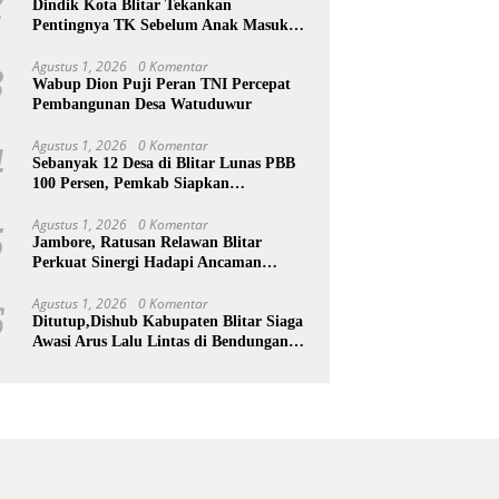
2
Dindik Kota Blitar Tekankan
Pentingnya TK Sebelum Anak Masuk
SD
Agustus 1, 2026
0 Komentar
3
Wabup Dion Puji Peran TNI Percepat
Pembangunan Desa Watuduwur
Agustus 1, 2026
0 Komentar
4
Sebanyak 12 Desa di Blitar Lunas PBB
100 Persen, Pemkab Siapkan
Penghargaan
Agustus 1, 2026
0 Komentar
5
Jambore, Ratusan Relawan Blitar
Perkuat Sinergi Hadapi Ancaman
Bencana
Agustus 1, 2026
0 Komentar
6
Ditutup,Dishub Kabupaten Blitar Siaga
Awasi Arus Lalu Lintas di Bendungan
Lahor