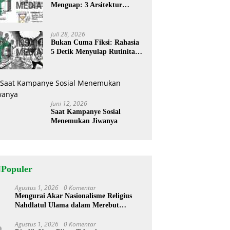
Menguap: 3 Arsitektur
Rahasia Cerita ‘Menyandera’
Perhatian
Juli 28, 2026
Bukan Cuma Fiksi: Rahasia
5 Detik Menyulap Rutinitas
Banal Jadi Cerita
Menggugah
Juni 12, 2026
Saat Kampanye Sosial
Menemukan Jiwanya
NPopuler
Agustus 1, 2026
0 Komentar
1
Mengurai Akar Nasionalisme Religius
Nahdlatul Ulama dalam Merebut
Kedaulatan Indonesia
Agustus 1, 2026
0 Komentar