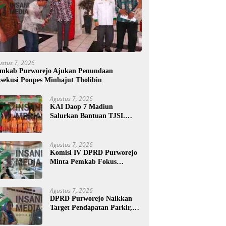
ustus 7, 2026
mkab Purworejo Ajukan Penundaan
sekusi Ponpes Minhajut Tholibin
Agustus 7, 2026
KAI Daop 7 Madiun
Salurkan Bantuan TJSL
Rp123 Juta untuk
Pendidikan, Disabilitas, dan
Budaya
Agustus 7, 2026
Komisi IV DPRD Purworejo
Minta Pemkab Fokus
Tingkatkan Layanan
Kesehatan dan Susun Peta
Kemiskinan
Agustus 7, 2026
DPRD Purworejo Naikkan
Target Pendapatan Parkir,
Komisi III Soroti Rayon
Berpendapatan Rendah