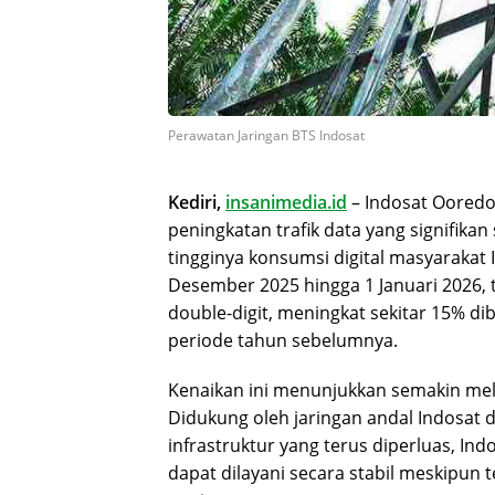
Perawatan Jaringan BTS Indosat
Kediri,
insanimedia.id
– Indosat Ooredo
peningkatan trafik data yang signifika
tingginya konsumsi digital masyarakat
Desember 2025 hingga 1 Januari 2026,
double-digit, meningkat sekitar 15% di
periode tahun sebelumnya.
Kenaikan ini menunjukkan semakin melua
Didukung oleh jaringan andal Indosat di
infrastruktur yang terus diperluas, I
dapat dilayani secara stabil meskipun t