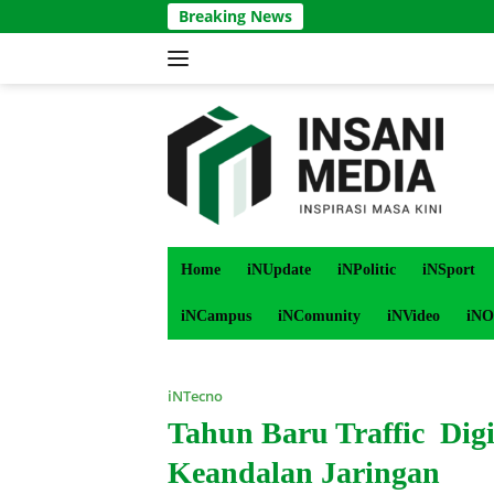
Langsung
Breaking News
ke
konten
Home
iNUpdate
iNPolitic
iNSport
iNCampus
iNComunity
iNVideo
iNO
iNTecno
Tahun Baru Traffic Digi
Keandalan Jaringan