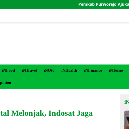
Pemkab Purworejo Ajukan Penundaan
iNFood
iNTravel
iNOto
iNHealth
iNFinance
iNTecno
pinion
i
tal Melonjak, Indosat Jaga