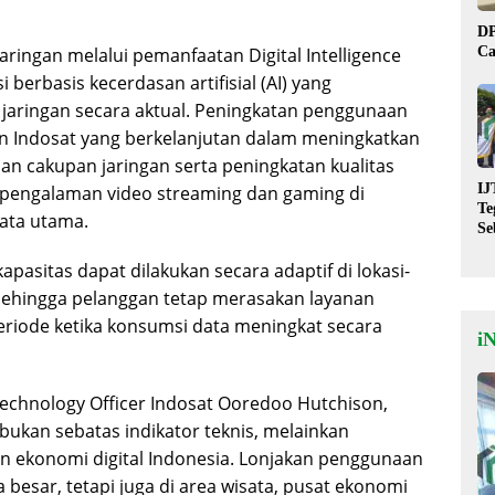
DP
Ca
aringan melalui pemanfaatan Digital Intelligence
 berbasis kecerdasan artifisial (AI) yang
ringan secara aktual. Peningkatan penggunaan
n Indosat yang berkelanjutan dalam meningkatkan
n cakupan jaringan serta peningkatan kualitas
IJ
pengalaman video streaming dan gaming di
Te
sata utama.
Se
De
pasitas dapat dilakukan secara adaptif di lokasi-
St
 sehingga pelanggan tetap merasakan layanan
eriode ketika konsumsi data meningkat secara
i
echnology Officer Indosat Ooredoo Hutchison,
ukan sebatas indikator teknis, melainkan
 ekonomi digital Indonesia. Lonjakan penggunaan
ta besar, tetapi juga di area wisata, pusat ekonomi