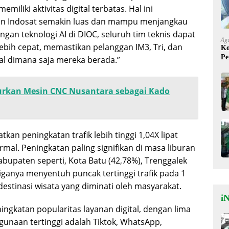
iliki aktivitas digital terbatas. Hal ini
n Indosat semakin luas dan mampu menjangkau
gan teknologi AI di DIOC, seluruh tim teknis dapat
Ag
bih cepat, memastikan pelanggan IM3, Tri, dan
Ko
Pe
al dimana saja mereka berada.”
Mi
rkan Mesin CNC Nusantara sebagai Kado
tkan peningkatan trafik lebih tinggi 1,04X lipat
rmal. Peningkatan paling signifikan di masa liburan
kabupaten seperti, Kota Batu (42,78%), Trenggalek
tiganya menyentuh puncak tertinggi trafik pada 1
stinasi wisata yang diminati oleh masyarakat.
iN
peningkatan popularitas layanan digital, dengan lima
gunaan tertinggi adalah Tiktok, WhatsApp,