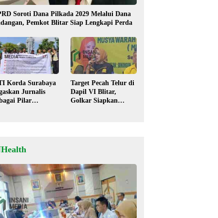
RD Soroti Dana Pilkada 2029 Melalui Dana
dangan, Pemkot Blitar Siap Lengkapi Perda
TI Korda Surabaya
Target Pecah Telur di
gaskan Jurnalis
Dapil VI Blitar,
bagai Pilar
Golkar Siapkan
mokrasi, Tolak
Strategi Kolaborasi
igma “Londo Ireng”
‘Desa hingga Pusat’!
NHealth