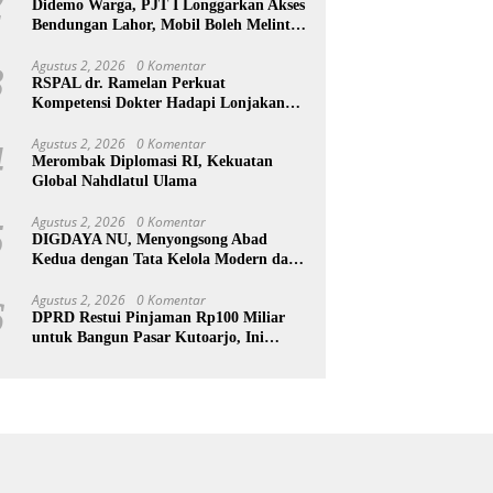
2
Didemo Warga, PJT I Longgarkan Akses
Bendungan Lahor, Mobil Boleh Melintas
hingga Pukul 22.00 WIB
Agustus 2, 2026
0 Komentar
3
RSPAL dr. Ramelan Perkuat
Kompetensi Dokter Hadapi Lonjakan
Penyakit Metabolik Lewat MRS 2026
Agustus 2, 2026
0 Komentar
4
Merombak Diplomasi RI, Kekuatan
Global Nahdlatul Ulama
Agustus 2, 2026
0 Komentar
5
DIGDAYA NU, Menyongsong Abad
Kedua dengan Tata Kelola Modern dan
Semangat Digital
Agustus 2, 2026
0 Komentar
6
DPRD Restui Pinjaman Rp100 Miliar
untuk Bangun Pasar Kutoarjo, Ini
Syaratnya