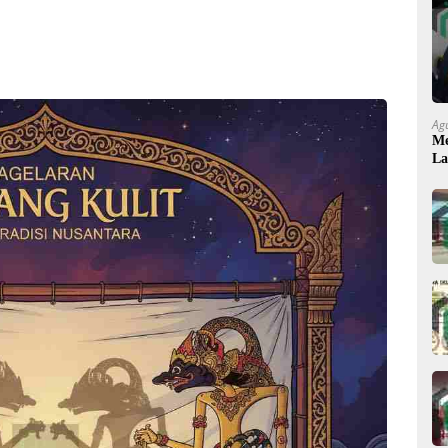
Ag
Me
La