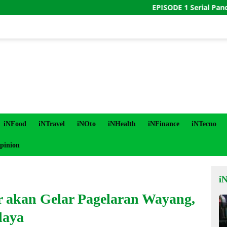
EPISODE 1 Serial Panduan Lulus
iNFood
iNTravel
iNOto
iNHealth
iNFinance
iNTecno
pinion
i
r akan Gelar Pagelaran Wayang,
daya