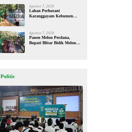
Agustus 7, 2026
Lahan Perhutani
Karanggayam Kebumen
Terbakar, Petugas Padamkan
Api dengan Cara Manual
Agustus 7, 2026
Panen Melon Perdana,
Bupati Blitar Bidik Melon
Desa Kalitengah Jadi Sentra
Unggulan
Politic