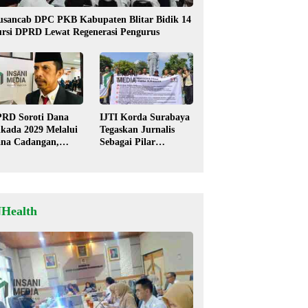
sancab DPC PKB Kabupaten Blitar Bidik 14
rsi DPRD Lewat Regenerasi Pengurus
RD Soroti Dana
IJTI Korda Surabaya
lkada 2029 Melalui
Tegaskan Jurnalis
na Cadangan,
Sebagai Pilar
mkot Blitar Siap
Demokrasi, Tolak
ngkapi Perda
Stigma “Londo Ireng”
NHealth