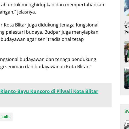
aerah untuk menghidupkan dan mempertahankan
ngan,” jelasnya.
Ag
 Kota Blitar juga didukung tenaga fungsional
Ko
g pelestari budaya. Budpar juga menyiapkan
Pe
Mi
udayawan agar seni tradisional tetap
fungsional budayawan dan tenaga pendukung
i seniman dan budayawan di Kota Blitar,”
ianto-Bayu Kuncoro di Pilwali Kota Blitar
iN
 kulit