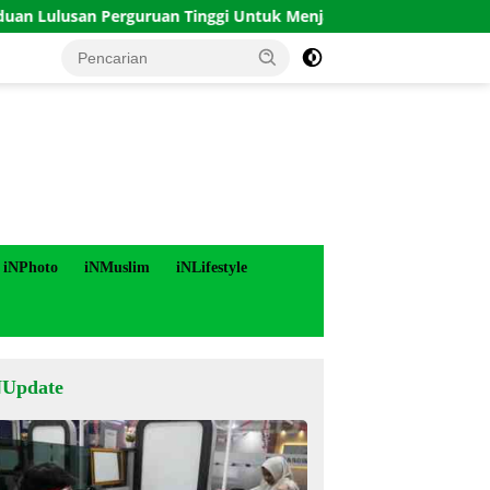
an Perguruan Tinggi Untuk Menjadi Pemimpin Masa Depan
iNPhoto
iNMuslim
iNLifestyle
NUpdate