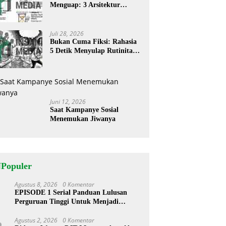
Menguap: 3 Arsitektur
Rahasia Cerita ‘Menyandera’
Perhatian
Juli 28, 2026
Bukan Cuma Fiksi: Rahasia
5 Detik Menyulap Rutinitas
Banal Jadi Cerita
Menggugah
Juni 12, 2026
Saat Kampanye Sosial
Menemukan Jiwanya
NPopuler
Agustus 8, 2026
0 Komentar
1
EPISODE 1 Serial Panduan Lulusan
Perguruan Tinggi Untuk Menjadi
Pemimpin Masa Depan
Agustus 2, 2026
0 Komentar