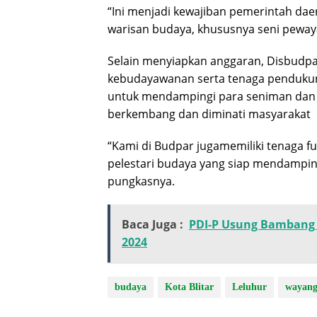
“Ini menjadi kewajiban pemerintah d
warisan budaya, khususnya seni pewaya
Selain menyiapkan anggaran, Disbudpar
kebudayawanan serta tenaga pendukun
untuk mendampingi para seniman dan b
berkembang dan diminati masyarakat
“Kami di Budpar jugamemiliki tenaga 
pelestari budaya yang siap mendamping
pungkasnya.
Baca Juga :
PDI-P Usung Bambang R
2024
budaya
Kota Blitar
Leluhur
wayang