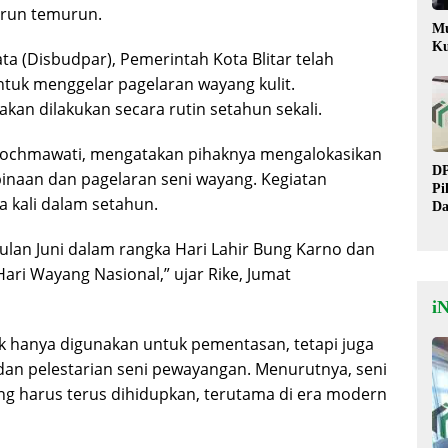
urun temurun.
Mu
Ku
a (Disbudpar), Pemerintah Kota Blitar telah
tuk menggelar pagelaran wayang kulit.
akan dilakukan secara rutin setahun sekali.
e Rochmawati, mengatakan pihaknya mengalokasikan
DP
inaan dan pagelaran seni wayang. Kegiatan
Pi
 kali dalam setahun.
Da
Pe
Le
ulan Juni dalam rangka Hari Lahir Bung Karno dan
ri Wayang Nasional,” ujar Rike, Jumat
i
ak hanya digunakan untuk pementasan, tetapi juga
dan pelestarian seni pewayangan. Menurutnya, seni
g harus terus dihidupkan, terutama di era modern