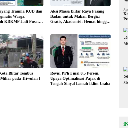
Ag
ayang Trauma KUD dan
Aksi Massa Blitar Raya Pasang
Ko
agmatis Warga,
Badan untuk Makan Bergizi
Pe
h KDKMP Jadi Pusat
Gratis, Akademisi: Hemat hingga
Mi
i Ekonomi Desa?
Rp500 Ribu per Bulan
 Kota Blitar Tembus
Revisi PPh Final 0,5 Persen,
Miliar pada Triwulan I
Upaya Optimalisasi Pajak di
Tengah Sinyal Lemah Iklim Usaha
iN