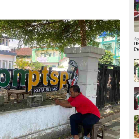
Ag
DP
Pe