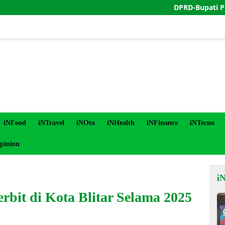
DPRD-Bupati Purworejo 
iNFood
iNTravel
iNOto
iNHealth
iNFinance
iNTecno
pinion
i
erbit di Kota Blitar Selama 2025