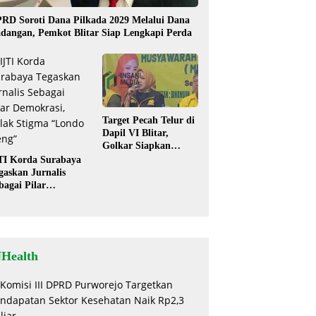
RD Soroti Dana Pilkada 2029 Melalui Dana
dangan, Pemkot Blitar Siap Lengkapi Perda
Target Pecah Telur di
Dapil VI Blitar,
Golkar Siapkan
Strategi Kolaborasi
TI Korda Surabaya
‘Desa hingga Pusat’!
gaskan Jurnalis
bagai Pilar
mokrasi, Tolak
igma “Londo Ireng”
NHealth