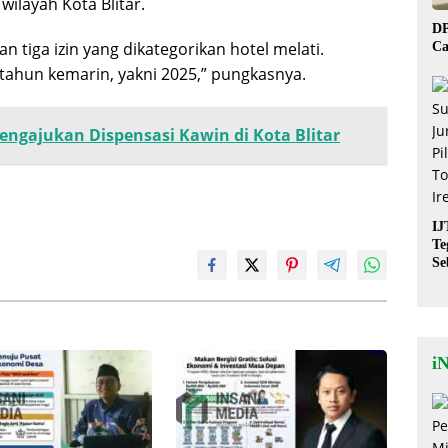
wilayah Kota Blitar.
DP
n tiga izin yang dikategorikan hotel melati.
Ca
tahun kemarin, yakni 2025,” pungkasnya.
engajukan Dispensasi Kawin di Kota Blitar
IJ
Te
Se
De
St
i