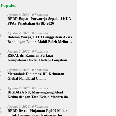
NPopuler
Agustus 8, 2026
0 Komentar
1
DPRD-Bupati Purworejo Sepakati KUA-
PPAS Perubahan APBD 2026
Agustus 2, 2026
0 Komentar
2
Didemo Warga, PJT I Longgarkan Akses
Bendungan Lahor, Mobil Boleh Melintas
hingga Pukul 22.00 WIB
Agustus 2, 2026
0 Komentar
3
RSPAL dr. Ramelan Perkuat
Kompetensi Dokter Hadapi Lonjakan
Penyakit Metabolik Lewat MRS 2026
Agustus 2, 2026
0 Komentar
4
Merombak Diplomasi RI, Kekuatan
Global Nahdlatul Ulama
Agustus 2, 2026
0 Komentar
5
DIGDAYA NU, Menyongsong Abad
Kedua dengan Tata Kelola Modern dan
Semangat Digital
Agustus 2, 2026
0 Komentar
6
DPRD Restui Pinjaman Rp100 Miliar
untuk Bangun Pasar Kutoarjo, Ini