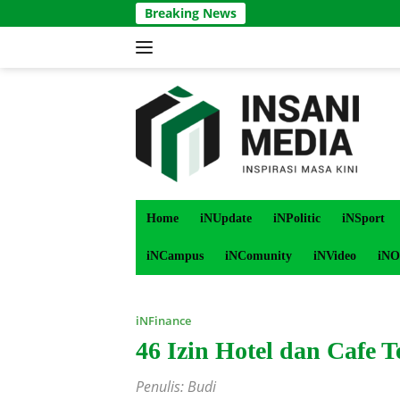
Langsung
Breaking News
ke
konten
Home
iNUpdate
iNPolitic
iNSport
iNCampus
iNComunity
iNVideo
iNO
iNFinance
46 Izin Hotel dan Cafe T
Penulis: Budi