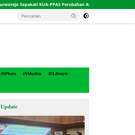
Sepakati KUA-PPAS Perubahan APBD 2026
Indeks Keruk
iNPhoto
iNMuslim
iNLifestyle
NUpdate