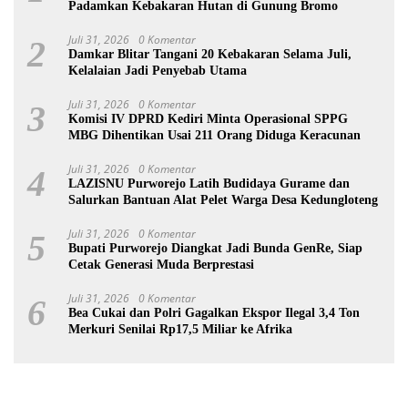
Padamkan Kebakaran Hutan di Gunung Bromo
Juli 31, 2026
0 Komentar
2
Damkar Blitar Tangani 20 Kebakaran Selama Juli,
Kelalaian Jadi Penyebab Utama
Juli 31, 2026
0 Komentar
3
Komisi IV DPRD Kediri Minta Operasional SPPG
MBG Dihentikan Usai 211 Orang Diduga Keracunan
Juli 31, 2026
0 Komentar
4
LAZISNU Purworejo Latih Budidaya Gurame dan
Salurkan Bantuan Alat Pelet Warga Desa Kedungloteng
Juli 31, 2026
0 Komentar
5
Bupati Purworejo Diangkat Jadi Bunda GenRe, Siap
Cetak Generasi Muda Berprestasi
Juli 31, 2026
0 Komentar
6
Bea Cukai dan Polri Gagalkan Ekspor Ilegal 3,4 Ton
Merkuri Senilai Rp17,5 Miliar ke Afrika