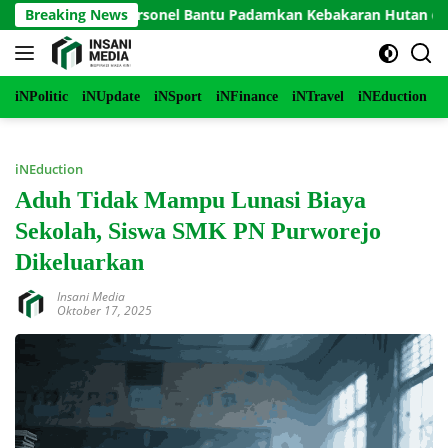
Langsung
erjunkan Personel Bantu Padamkan Kebakaran Hutan di Gunung
Breaking News
ke
konten
iNPolitic
iNUpdate
iNSport
iNFinance
iNTravel
iNEduction
i
iNEduction
Aduh Tidak Mampu Lunasi Biaya
Sekolah, Siswa SMK PN Purworejo
Dikeluarkan
Insani Media
Oktober 17, 2025