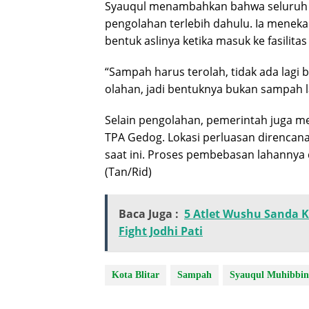
Syauqul menambahkan bahwa seluruh s
pengolahan terlebih dahulu. Ia menek
bentuk aslinya ketika masuk ke fasilita
“Sampah harus terolah, tidak ada lagi
olahan, jadi bentuknya bukan sampah la
Selain pengolahan, pemerintah juga 
TPA Gedog. Lokasi perluasan direncanak
saat ini. Proses pembebasan lahannya
(Tan/Rid)
Baca Juga :
5 Atlet Wushu Sanda Ko
Fight Jodhi Pati
Kota Blitar
Sampah
Syauqul Muhibbin