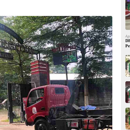
Ag
DP
Pe