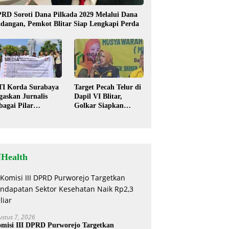
RD Soroti Dana Pilkada 2029 Melalui Dana
dangan, Pemkot Blitar Siap Lengkapi Perda
TI Korda Surabaya
Target Pecah Telur di
gaskan Jurnalis
Dapil VI Blitar,
bagai Pilar
Golkar Siapkan
mokrasi, Tolak
Strategi Kolaborasi
igma “Londo Ireng”
‘Desa hingga Pusat’!
NHealth
ustus 7, 2026
misi III DPRD Purworejo Targetkan