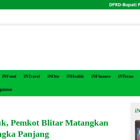
DPRD-Bupati Purworejo 
iNFood
iNTravel
iNOto
iNHealth
iNFinance
iNTecno
pinion
i
, Pemkot Blitar Matangkan
ngka Panjang