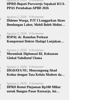
Agustus 8, 2026
0 Komentar
1
DPRD-Bupati Purworejo Sepakati KUA-
PPAS Perubahan APBD 2026
Agustus 2, 2026
0 Komentar
2
Didemo Warga, PJT I Longgarkan Akses
Bendungan Lahor, Mobil Boleh Melintas
hingga Pukul 22.00 WIB
Agustus 2, 2026
0 Komentar
3
RSPAL dr. Ramelan Perkuat
Kompetensi Dokter Hadapi Lonjakan
Penyakit Metabolik Lewat MRS 2026
Agustus 2, 2026
0 Komentar
4
Merombak Diplomasi RI, Kekuatan
Global Nahdlatul Ulama
Agustus 2, 2026
0 Komentar
5
DIGDAYA NU, Menyongsong Abad
Kedua dengan Tata Kelola Modern dan
Semangat Digital
Agustus 2, 2026
0 Komentar
6
DPRD Restui Pinjaman Rp100 Miliar
untuk Bangun Pasar Kutoarjo, Ini
Syaratnya