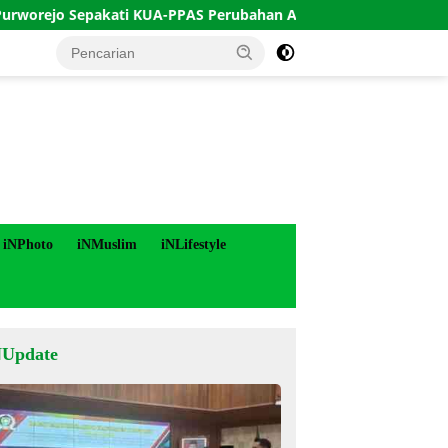
Sepakati KUA-PPAS Perubahan APBD 2026
Indeks Keruku
iNPhoto
iNMuslim
iNLifestyle
NUpdate