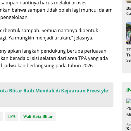
ampah nantinya harus melalui proses
DP
ankan bahwa sampah tidak boleh lagi muncul dalam
Ca
s pengelolaan.
 berbentuk sampah. Semua nantinya dibentuk
gi. Ya mungkin menjadi urukan,” jelasnya.
IJ
menyiapkan langkah pendukung berupa perluasan
Te
an berada di sisi selatan dari area TPA yang ada
Se
 dijadwalkan berlangsung pada tahun 2026.
De
St
i
ta Blitar Raih Mendali di Kejuaraan Freestyle
TPA
Wali Kota Blitar
Ag
Ko