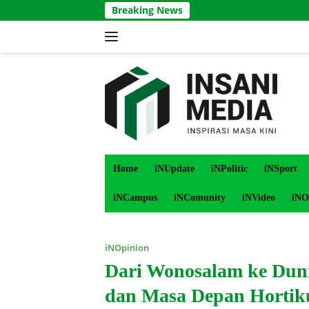
Langsung
Breaking News
ke
konten
Home
iNUpdate
iNPolitic
iNSport
iNCampus
iNComunity
iNVideo
iNO
iNOpinion
Dari Wonosalam ke Dun
dan Masa Depan Hortiku