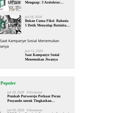
Menguap: 3 Arsitektur
Rahasia Cerita ‘Menyandera’
Perhatian
Juli 28, 2026
Bukan Cuma Fiksi: Rahasia
5 Detik Menyulap Rutinitas
Banal Jadi Cerita
Menggugah
Juni 12, 2026
Saat Kampanye Sosial
Menemukan Jiwanya
NPopuler
Juli 30, 2026
0 Komentar
1
Pemkab Purworejo Perkuat Peran
Posyandu untuk Tingkatkan
Kesejahteraan Warga
Juli 30, 2026
0 Komentar