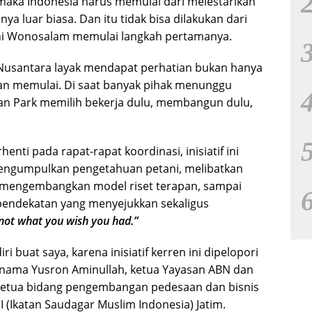
maka Indonesia harus memulai dari melestarikan
a luar biasa. Dan itu tidak bisa dilakukan dari
kini Wonosalam memulai langkah pertamanya.
santara layak mendapat perhatian bukan hanya
nian memulai. Di saat banyak pihak menunggu
an Park memilih bekerja dulu, membangun dulu,
nti pada rapat-rapat koordinasi, inisiatif ini
 mengumpulkan pengetahuan petani, melibatkan
 mengembangkan model riset terapan, sampai
pendekatan yang menyejukkan sekaligus
not what you wish you had.”
i buat saya, karena inisiatif kerren ini dipelopori
a nama Yusron Aminullah, ketua Yayasan ABN dan
 ketua bidang pengembangan pedesaan dan bisnis
I (Ikatan Saudagar Muslim Indonesia) Jatim.