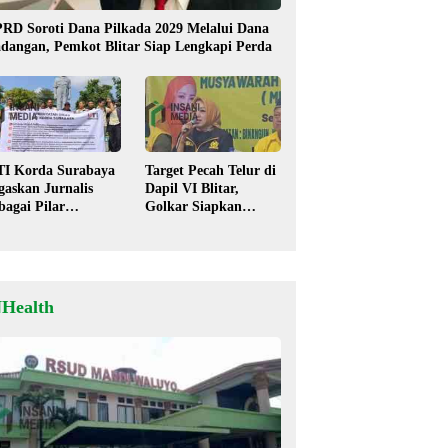
RD Soroti Dana Pilkada 2029 Melalui Dana
dangan, Pemkot Blitar Siap Lengkapi Perda
TI Korda Surabaya
Target Pecah Telur di
gaskan Jurnalis
Dapil VI Blitar,
bagai Pilar
Golkar Siapkan
mokrasi, Tolak
Strategi Kolaborasi
igma “Londo Ireng”
‘Desa hingga Pusat’!
NHealth