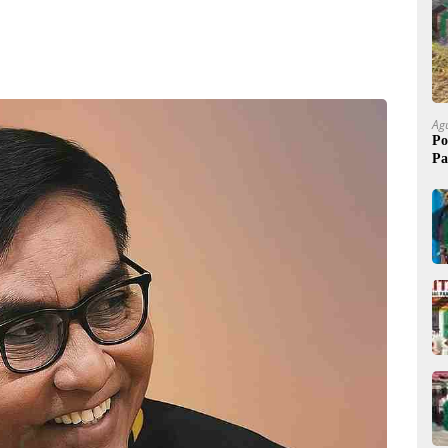
Ag
Po
Pa