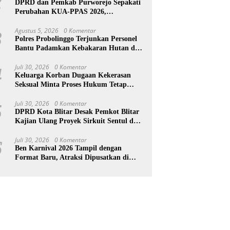
2
DPRD dan Pemkab Purworejo Sepakati
Perubahan KUA-PPAS 2026,
Pendapatan Daerah Naik Rp25,7 Miliar
Agustus 5, 2026
0 Komentar
3
Polres Probolinggo Terjunkan Personel
Bantu Padamkan Kebakaran Hutan di
Gunung Bromo
Juli 30, 2026
0 Komentar
4
Keluarga Korban Dugaan Kekerasan
Seksual Minta Proses Hukum Tetap
Berlanjut, Korban Jalani Rehabilitasi
Juli 30, 2026
0 Komentar
5
DPRD Kota Blitar Desak Pemkot Blitar
Kajian Ulang Proyek Sirkuit Sentul dan
Pengelolaan Sampah
Juli 30, 2026
0 Komentar
6
Ben Karnival 2026 Tampil dengan
Format Baru, Atraksi Dipusatkan di
Start dan Finish