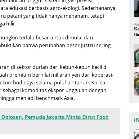
pembibitan unggul, sistem irigasi presisi,
ta edukasi berbasis agro-ekologi. Sederhananya,
aru petani yang tidak hanya menanam, tetapi
a hilir.
Ag
Ke
Bu
ngkin terlalu besar untuk dimulai dari
Ok
uktikan bahwa perubahan besar justru sering
.
an di sektor durian dari kebun-kebun kecil di
h premium bernilai miliaran yen dari koperasi-
eknik budidaya selama puluhan tahun. Korea
r sebagai komoditas ekspor unggulan dengan
sehingga menjadi benchmark Asia.
 Oplosan, Pemuda Jakarta Minta Dirut Food
iN