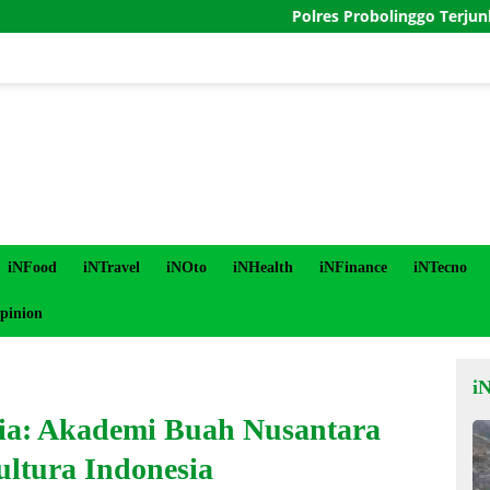
Polres Probolinggo Terjunkan Person
iNFood
iNTravel
iNOto
iNHealth
iNFinance
iNTecno
pinion
i
ia: Akademi Buah Nusantara
ltura Indonesia