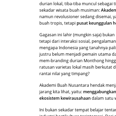
durian lokal, tiba-tiba muncul sebagai t
sekadar wisata buah musiman:
Akadem
namun revolusioner sedang disemai, 
buah tropis, tetapi
pusat keunggulan ho
Gagasan ini lahir (mungkin saja) bukan 
tetapi dari interaksi sosial, pengalam
mengapa Indonesia yang tanahnya paling
justru belum menjadi pemain utama da
mem-branding durian Monthong hingga
ratusan varietas lokal masih berkutat
rantai nilai yang timpang?
Akademi Buah Nusantara hendak menj
jarang kita lihat, yaitu:
menggabungkan i
ekosistem kewirausahaan
dalam satu 
Ini bukan sekadar tempat belajar ten