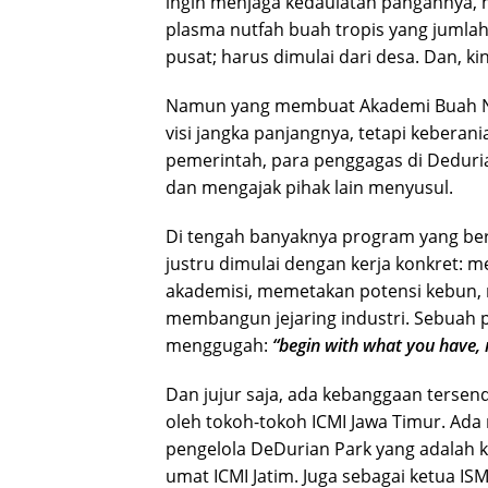
ingin menjaga kedaulatan pangannya, 
plasma nutfah buah tropis yang jumlahny
pusat; harus dimulai dari desa. Dan, 
Namun yang membuat Akademi Buah Nu
visi jangka panjangnya, tetapi kebera
pemerintah, para penggagas di Deduri
dan mengajak pihak lain menyusul.
Di tengah banyaknya program yang berhe
justru dimulai dengan kerja konkret:
akademisi, memetakan potensi kebun,
membangun jejaring industri. Sebuah 
menggugah:
“begin with what you have, 
Dan jujur saja, ada kebanggaan tersendir
oleh tokoh-tokoh ICMI Jawa Timur. Ad
pengelola DeDurian Park yang adalah
umat ICMI Jatim. Juga sebagai ketua ISM