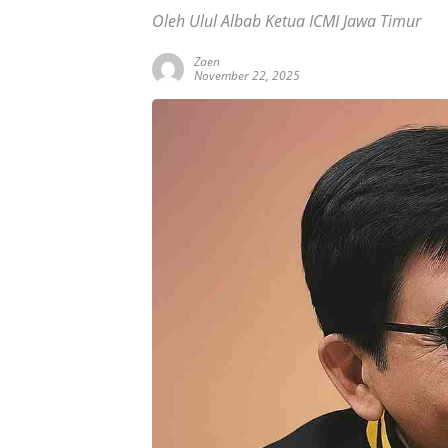
Oleh Ulul Albab Ketua ICMI Jawa Timur
Zaen
November 22, 2025