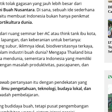
itik tolak gagasan yang jauh lebih besar dari
DP
i Buah Nusantara
. Di sana, sebuah ide sederhana
Ca
yaitu membuat Indonesia bukan hanya penikmat
rtikultura dunia.
dari ruang seminar ber-AC atau think tank ibu kota,
an lapangan, dan keberanian untuk bertanya:
IJ
 subur, iklimnya ideal, biodiversitasnya terkaya,
Te
lam industri buah dunia? Mengapa Thailand bisa
Se
De
 mendunia, sementara Indonesia yang memiliki
St
 dengan masalah produktivitas, pascapanen, dan
i
awab pertanyaan itu dengan pendekatan yang
lmu pengetahuan, teknologi, budaya lokal, dan
wadah pembelajaran.
tang budidaya buah, tetapi pusat pengembangan