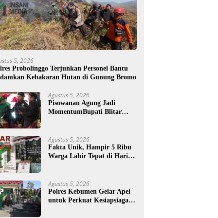
ustus 5, 2026
lres Probolinggo Terjunkan Personel Bantu
damkan Kebakaran Hutan di Gunung Bromo
Agustus 5, 2026
Pisowanan Agung Jadi
MomentumBupati Blitar
Rijanto Tegaskan
Pembangunan untuk
Kesejahteraan Warga
Agustus 5, 2026
Fakta Unik, Hampir 5 Ribu
Warga Lahir Tepat di Hari
Jadi Blitar, Tertua Berusia
108 Tahun
Agustus 5, 2026
Polres Kebumen Gelar Apel
untuk Perkuat Kesiapsiagaan
Hadapi Ancaman Karhutla
di Musim Kemarau