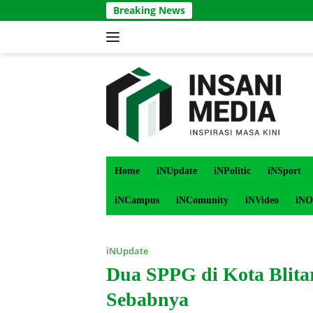
Langsung
Breaking News
ke
konten
Home
iNUpdate
iNPolitic
iNSport
iNCampus
iNComunity
iNVideo
iNO
iNUpdate
Dua SPPG di Kota Blitar
Sebabnya