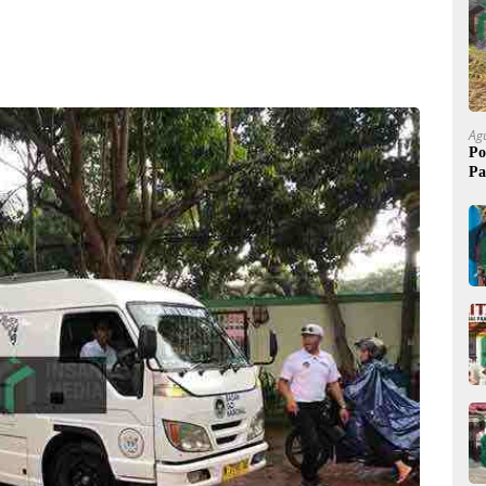
Ag
Po
Pa