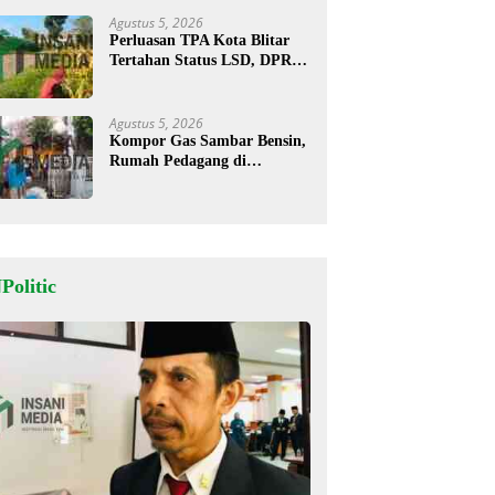
Agustus 5, 2026
Perluasan TPA Kota Blitar
Tertahan Status LSD, DPRD
Minta Kajian Dimatangkan
Agustus 5, 2026
Kompor Gas Sambar Bensin,
Rumah Pedagang di
Kesamben Ludes Terbakar, 3
Orang Terluka
Politic