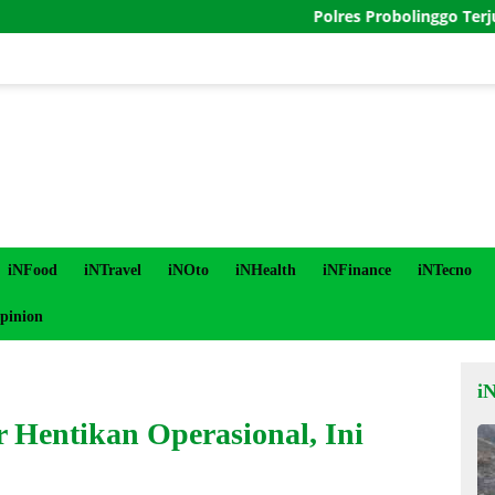
Polres Probolinggo Terjunkan Pers
iNFood
iNTravel
iNOto
iNHealth
iNFinance
iNTecno
pinion
i
 Hentikan Operasional, Ini