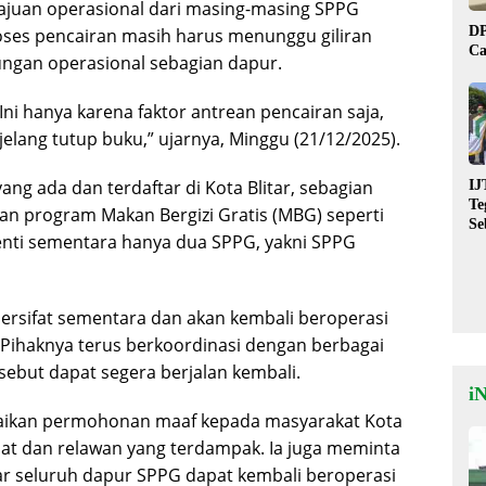
ajuan operasional dari masing-masing SPPG
DP
oses pencairan masih harus menunggu giliran
Ca
ngan operasional sebagian dapur.
Ini hanya karena faktor antrean pencairan saja,
lang tutup buku,” ujarnya, Minggu (21/12/2025).
ang ada dan terdaftar di Kota Blitar, sebagian
IJ
Te
an program Makan Bergizi Gratis (MBG) seperti
Se
enti sementara hanya dua SPPG, yakni SPPG
De
St
ersifat sementara dan akan kembali beroperasi
. Pihaknya terus berkoordinasi dengan berbagai
sebut dapat segera berjalan kembali.
i
aikan permohonan maaf kepada masyarakat Kota
aat dan relawan yang terdampak. Ia juga meminta
r seluruh dapur SPPG dapat kembali beroperasi