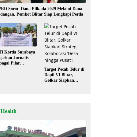
RD Soroti Dana Pilkada 2029 Melalui Dana
dangan, Pemkot Blitar Siap Lengkapi Perda
TI Korda Surabaya
gaskan Jurnalis
bagai Pilar
mokrasi, Tolak
Target Pecah Telur di
igma “Londo Ireng”
Dapil VI Blitar,
Golkar Siapkan
Strategi Kolaborasi
‘Desa hingga Pusat’!
NHealth