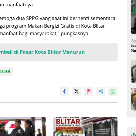
an manfaatnya.
moga dua SPPG yang saat ini berhenti sementara
ga program Makan Bergizi Gratis di Kota Blitar
manfaat bagi masyarakat,” pungkasnya.
Ag
Ke
Bu
mbeli di Pasar Kota Blitar Menurun
Ok
erasi
iN