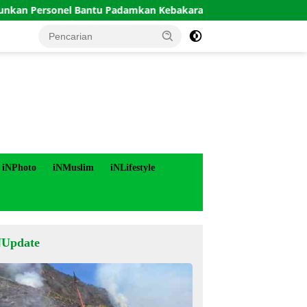
onel Bantu Padamkan Kebakaran Hutan di Gunung Bromo
iNPhoto
iNMuslim
iNLifestyle
NUpdate