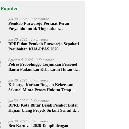
NPopuler
Juli 30, 2026
0 Komentar
1
Pemkab Purworejo Perkuat Peran
Posyandu untuk Tingkatkan
Kesejahteraan Warga
Juli 30, 2026
0 Komentar
2
DPRD dan Pemkab Purworejo Sepakati
Perubahan KUA-PPAS 2026,
Pendapatan Daerah Naik Rp25,7 Miliar
Agustus 5, 2026
0 Komentar
3
Polres Probolinggo Terjunkan Personel
Bantu Padamkan Kebakaran Hutan di
Gunung Bromo
Juli 30, 2026
0 Komentar
4
Keluarga Korban Dugaan Kekerasan
Seksual Minta Proses Hukum Tetap
Berlanjut, Korban Jalani Rehabilitasi
Juli 30, 2026
0 Komentar
5
DPRD Kota Blitar Desak Pemkot Blitar
Kajian Ulang Proyek Sirkuit Sentul dan
Pengelolaan Sampah
Juli 30, 2026
0 Komentar
6
Ben Karnival 2026 Tampil dengan