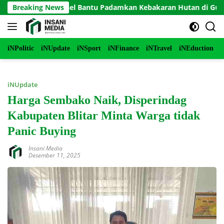
Langsung
an Personel Bantu Padamkan Kebakaran Hutan di Gunung Bromo
Breaking News
ke
konten
iNPolitic
iNUpdate
iNSport
iNFinance
iNTravel
iNEduction
i
iNUpdate
Harga Sembako Naik, Disperindag
Kabupaten Blitar Minta Warga tidak
Panic Buying
Insani Media
Desember 11, 2025