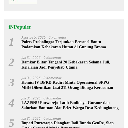
iNPopuler
Agustus 5, 2026
0 Komentar
1
Polres Probolinggo Terjunkan Personel Bantu
Padamkan Kebakaran Hutan di Gunung Bromo
Juli 31, 2026
0 Komentar
2
Damkar Blitar Tangani 20 Kebakaran Selama Juli,
Kelalaian Jadi Penyebab Utama
Juli 31, 2026
0 Komentar
3
Komisi IV DPRD Kediri Minta Operasional SPPG
MBG Dihentikan Usai 211 Orang Diduga Keracunan
Juli 31, 2026
0 Komentar
4
LAZISNU Purworejo Latih Budidaya Gurame dan
Salurkan Bantuan Alat Pelet Warga Desa Kedungloteng
Juli 31, 2026
0 Komentar
5
Bupati Purworejo Diangkat Jadi Bunda GenRe, Siap