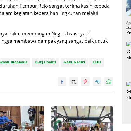
Kelurahan Tempur Rejo sangat terima kasih kepada
a dalam kegiatan kebersihan lingkunan melalui
Ag
Ko
Pe
amanya dakm membangun Negri khsusnya di
Mi
hingga membawa dampak yang sangat baik untuk
kaan Indonesia
Kerja bakti
Kota Kediri
LDII