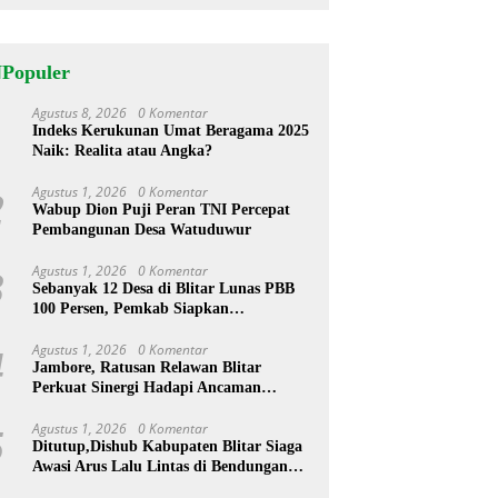
NPopuler
Agustus 8, 2026
0 Komentar
1
Indeks Kerukunan Umat Beragama 2025
Naik: Realita atau Angka?
Agustus 1, 2026
0 Komentar
2
Wabup Dion Puji Peran TNI Percepat
Pembangunan Desa Watuduwur
Agustus 1, 2026
0 Komentar
3
Sebanyak 12 Desa di Blitar Lunas PBB
100 Persen, Pemkab Siapkan
Penghargaan
Agustus 1, 2026
0 Komentar
4
Jambore, Ratusan Relawan Blitar
Perkuat Sinergi Hadapi Ancaman
Bencana
Agustus 1, 2026
0 Komentar
5
Ditutup,Dishub Kabupaten Blitar Siaga
Awasi Arus Lalu Lintas di Bendungan
Lahor