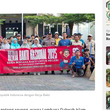
Ag
In
Re
epublik Indonesia dengan Kerja Bakti
i gotong royong, warga Lembaga Dakwah Islam