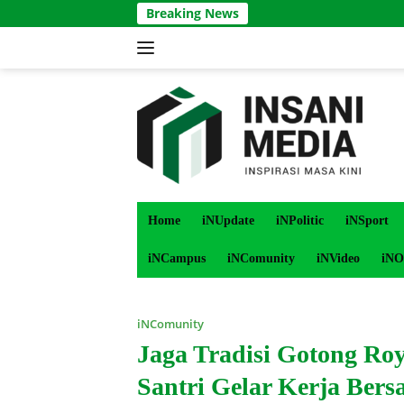
Langsung
Breaking News
ke
konten
Home
iNUpdate
iNPolitic
iNSport
iNCampus
iNComunity
iNVideo
iNO
iNComunity
Jaga Tradisi Gotong Ro
Santri Gelar Kerja Bers