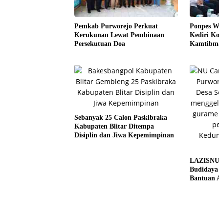
Pemkab Purworejo Perkuat
Ponpes Wa
Kerukunan Lewat Pembinaan
Kediri Ko
Persekutuan Doa
Kamtibma
Pangan
Sebanyak 25 Calon Paskibraka
Kabupaten Blitar Ditempa
Disiplin dan Jiwa Kepemimpinan
LAZISNU 
Budidaya
Bantuan A
Kedunglo