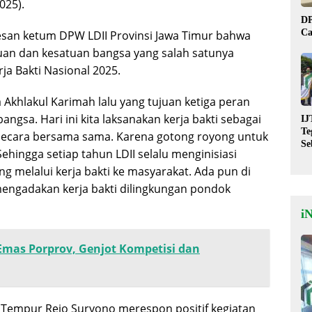
025).
DP
Ca
san ketum DPW LDII Provinsi Jawa Timur bahwa
tuan dan kesatuan bangsa yang salah satunya
ja Bakti Nasional 2025.
Akhlakul Karimah lalu yang tujuan ketiga peran
gsa. Hari ini kita laksanakan kerja bakti sebagai
IJ
Te
secara bersama sama. Karena gotong royong untuk
Se
ehingga setiap tahun LDII selalu menginisiasi
De
St
melalui kerja bakti ke masyarakat. Ada pun di
 mengadakan kerja bakti dilingkungan pondok
i
 Emas Porprov, Genjot Kompetisi dan
 Tempur Rejo Suryono merespon positif kegiatan