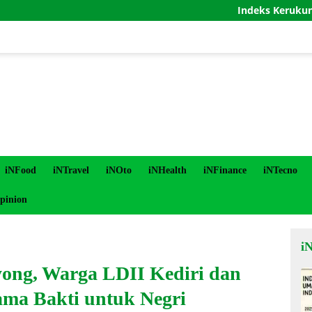
Indeks Kerukunan Umat B
iNFood
iNTravel
iNOto
iNHealth
iNFinance
iNTecno
pinion
i
yong, Warga LDII Kediri dan
ama Bakti untuk Negri