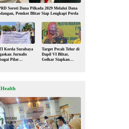
RD Soroti Dana Pilkada 2029 Melalui Dana
dangan, Pemkot Blitar Siap Lengkapi Perda
TI Korda Surabaya
Target Pecah Telur di
gaskan Jurnalis
Dapil VI Blitar,
bagai Pilar
Golkar Siapkan
mokrasi, Tolak
Strategi Kolaborasi
igma “Londo Ireng”
‘Desa hingga Pusat’!
NHealth