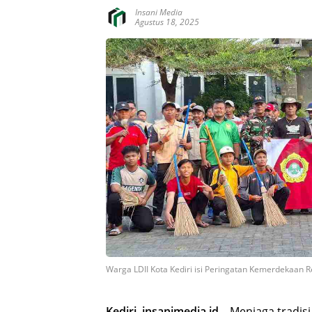
Insani Media
Agustus 18, 2025
Warga LDII Kota Kediri isi Peringatan Kemerdekaan R
Kediri, insanimedia.id –
Menjaga tradis