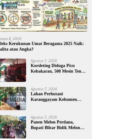
ustus 8, 2026
deks Kerukunan Umat Beragama 2025 Naik:
alita atau Angka?
Agustus 7, 2026
Korsleting Diduga Picu
Kebakaran, 500 Mesin Tenun
di Purworejo Terbakar
Agustus 7, 2026
Lahan Perhutani
Karanggayam Kebumen
Terbakar, Petugas Padamkan
Api dengan Cara Manual
Agustus 7, 2026
Panen Melon Perdana,
Bupati Blitar Bidik Melon
Desa Kalitengah Jadi Sentra
Unggulan