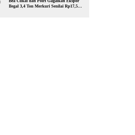
6
Bea Cukai dan Polri Gagalkan Ekspor
Ilegal 3,4 Ton Merkuri Senilai Rp17,5
Miliar ke Afrika