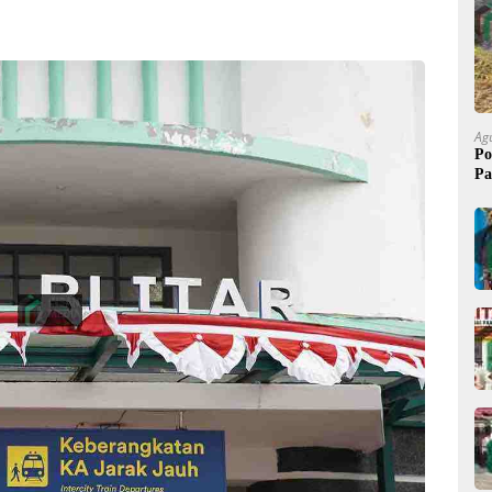
Ag
Po
Pa