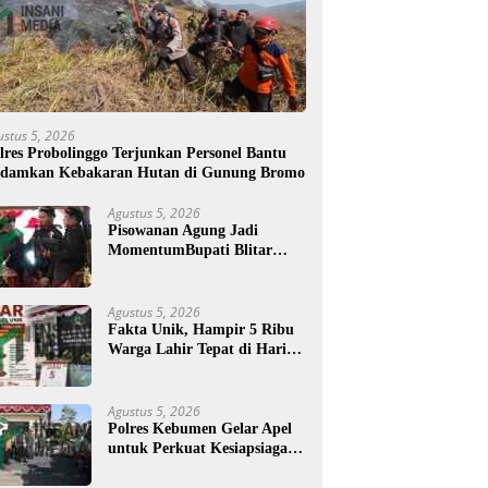
ustus 5, 2026
lres Probolinggo Terjunkan Personel Bantu
damkan Kebakaran Hutan di Gunung Bromo
Agustus 5, 2026
Pisowanan Agung Jadi
MomentumBupati Blitar
Rijanto Tegaskan
Pembangunan untuk
Kesejahteraan Warga
Agustus 5, 2026
Fakta Unik, Hampir 5 Ribu
Warga Lahir Tepat di Hari
Jadi Blitar, Tertua Berusia
108 Tahun
Agustus 5, 2026
Polres Kebumen Gelar Apel
untuk Perkuat Kesiapsiagaan
Hadapi Ancaman Karhutla
di Musim Kemarau