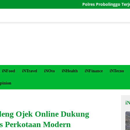
Polres Probolinggo Terjunkan Pers
iNFood
iNTravel
iNOto
iNHealth
iNFinance
iNTecno
pinion
i
deng Ojek Online Dukung
as Perkotaan Modern