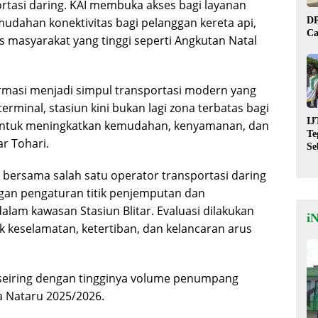
ortasi daring. KAI membuka akses bagi layanan
DP
udahan konektivitas bagi pelanggan kereta api,
Ca
 masyarakat yang tinggi seperti Angkutan Natal
sformasi menjadi simpul transportasi modern yang
rminal, stasiun kini bukan lagi zona terbatas bagi
IJ
an untuk meningkatkan kemudahan, kenyamanan, dan
Te
ar Tohari.
Se
De
St
 bersama salah satu operator transportasi daring
ngan pengaturan titik penjemputan dan
am kawasan Stasiun Blitar. Evaluasi dilakukan
i
 keselamatan, ketertiban, dan kelancaran arus
 seiring dengan tingginya volume penumpang
sa Nataru 2025/2026.