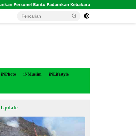
onel Bantu Padamkan Kebakaran Hutan di Gunung Bromo
iNPhoto
iNMuslim
iNLifestyle
NUpdate