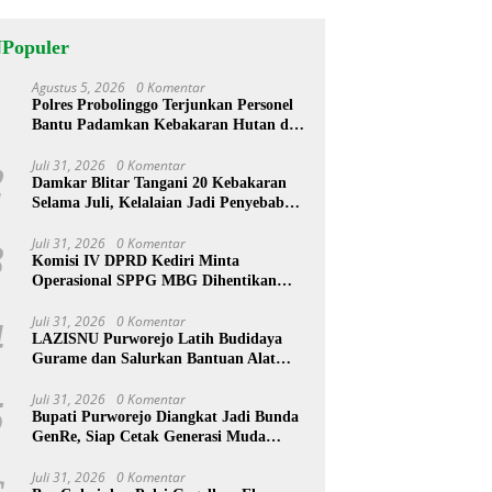
NPopuler
Agustus 5, 2026
0 Komentar
1
Polres Probolinggo Terjunkan Personel
Bantu Padamkan Kebakaran Hutan di
Gunung Bromo
Juli 31, 2026
0 Komentar
2
Damkar Blitar Tangani 20 Kebakaran
Selama Juli, Kelalaian Jadi Penyebab
Utama
Juli 31, 2026
0 Komentar
3
Komisi IV DPRD Kediri Minta
Operasional SPPG MBG Dihentikan
Usai 211 Orang Diduga Keracunan
Juli 31, 2026
0 Komentar
4
LAZISNU Purworejo Latih Budidaya
Gurame dan Salurkan Bantuan Alat
Pelet Warga Desa Kedungloteng
Juli 31, 2026
0 Komentar
5
Bupati Purworejo Diangkat Jadi Bunda
GenRe, Siap Cetak Generasi Muda
Berprestasi
Juli 31, 2026
0 Komentar