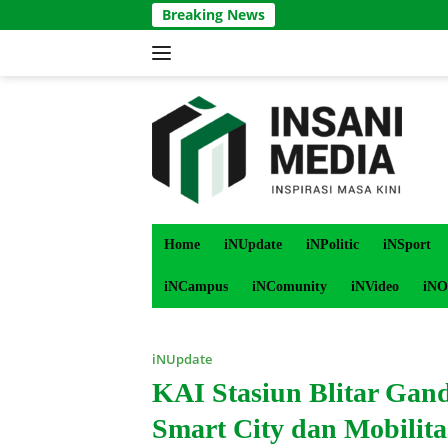
Langsung
Breaking News
ke
konten
Home
iNUpdate
iNPolitic
iNSport
iNCampus
iNComunity
iNVideo
iNO
iNUpdate
KAI Stasiun Blitar Gan
Smart City dan Mobilit