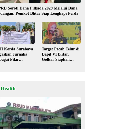
RD Soroti Dana Pilkada 2029 Melalui Dana
dangan, Pemkot Blitar Siap Lengkapi Perda
TI Korda Surabaya
Target Pecah Telur di
gaskan Jurnalis
Dapil VI Blitar,
bagai Pilar
Golkar Siapkan
mokrasi, Tolak
Strategi Kolaborasi
igma “Londo Ireng”
‘Desa hingga Pusat’!
NHealth