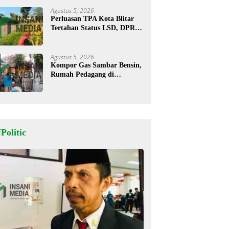
Agustus 5, 2026
Perluasan TPA Kota Blitar
Tertahan Status LSD, DPRD
Minta Kajian Dimatangkan
Agustus 5, 2026
Kompor Gas Sambar Bensin,
Rumah Pedagang di
Kesamben Ludes Terbakar, 3
Orang Terluka
Politic