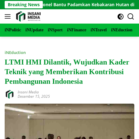
Langsung
rjunkan Personel Bantu Padamkan Kebakaran Hutan di Gunung B
Breaking News
ke
konten
iNPolitic
iNUpdate
iNSport
iNFinance
iNTravel
iNEduction
i
iNEduction
LTMI HMI Dilantik, Wujudkan Kader
Teknik yang Memberikan Kontribusi
Pembangunan Indonesia
Insani Media
Desember 15, 2025