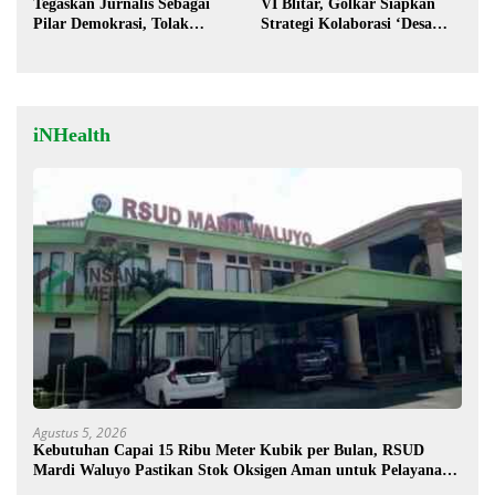
Tegaskan Jurnalis Sebagai
VI Blitar, Golkar Siapkan
Pilar Demokrasi, Tolak
Strategi Kolaborasi ‘Desa
Stigma “Londo Ireng”
hingga Pusat’!
iNHealth
Agustus 5, 2026
Kebutuhan Capai 15 Ribu Meter Kubik per Bulan, RSUD
Mardi Waluyo Pastikan Stok Oksigen Aman untuk Pelayanan
Pasien