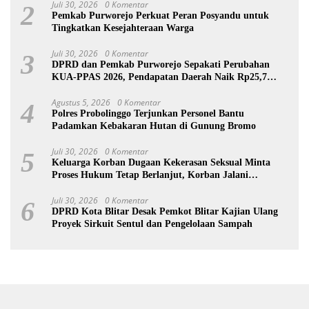
Juli 30, 2026
0 Komentar
2
Pemkab Purworejo Perkuat Peran Posyandu untuk
Tingkatkan Kesejahteraan Warga
Juli 30, 2026
0 Komentar
3
DPRD dan Pemkab Purworejo Sepakati Perubahan
KUA-PPAS 2026, Pendapatan Daerah Naik Rp25,7
Miliar
Agustus 5, 2026
0 Komentar
4
Polres Probolinggo Terjunkan Personel Bantu
Padamkan Kebakaran Hutan di Gunung Bromo
Juli 30, 2026
0 Komentar
5
Keluarga Korban Dugaan Kekerasan Seksual Minta
Proses Hukum Tetap Berlanjut, Korban Jalani
Rehabilitasi
Juli 30, 2026
0 Komentar
6
DPRD Kota Blitar Desak Pemkot Blitar Kajian Ulang
Proyek Sirkuit Sentul dan Pengelolaan Sampah