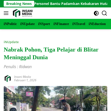
Langsung
o Terjunkan Personel Bantu Padamkan Kebakaran Hutan di Gun
Breaking News
ke
konten
iNPolitic
iNUpdate
iNSport
iNFinance
iNTravel
iNEduction
i
iNUpdate
Nabrak Pohon, Tiga Pelajar di Blitar
Meninggal Dunia
Penulis : Ridwan
Insani Media
Februari 1, 2026