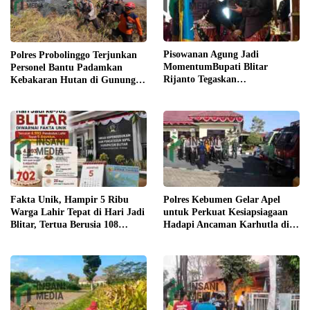
Pisowanan Agung Jadi
Polres Probolinggo Terjunkan
MomentumBupati Blitar
Personel Bantu Padamkan
Rijanto Tegaskan
Kebakaran Hutan di Gunung
Pembangunan untuk
Bromo
Kesejahteraan Warga
Fakta Unik, Hampir 5 Ribu
Polres Kebumen Gelar Apel
Warga Lahir Tepat di Hari Jadi
untuk Perkuat Kesiapsiagaan
Blitar, Tertua Berusia 108
Hadapi Ancaman Karhutla di
Tahun
Musim Kemarau